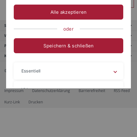
Anmelden
Alle akzeptieren
Service
oder
Weitere Angebote
Speichern & schließen
Portale
Kontaktinfo
© 2026 Eberhard Karls Universität Tübingen, Tübingen
Essentiell
Videos
Impressum
Datenschutzerklärung
Barrierefreiheit
RSS-Feed
Kurz-Link
Drucken
Impressum
Datenschutzerklärung