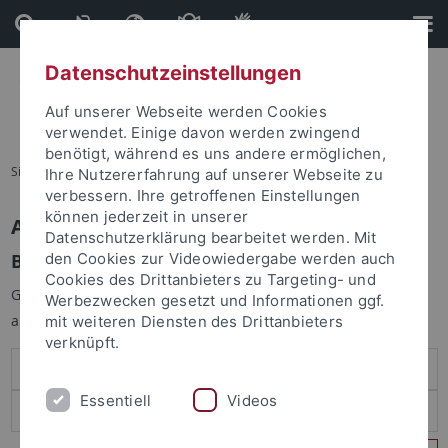
Direkt
Direkt
zum
zur
Inhalt
Fußleiste
Datenschutzeinstellungen
Auf unserer Webseite werden Cookies
verwendet. Einige davon werden zwingend
benötigt, während es uns andere ermöglichen,
Sie sind hier:
Startseite
Ihre Nutzererfahrung auf unserer Webseite zu
verbessern. Ihre getroffenen Einstellungen
können jederzeit in unserer
Anmelden
Datenschutzerklärung bearbeitet werden. Mit
Benutzeranmeldung
den Cookies zur Videowiedergabe werden auch
Cookies des Drittanbieters zu Targeting- und
Geben Sie Ihren Benutzernamen und Ihr Passwort an um sich
Werbezwecken gesetzt und Informationen ggf.
anzumelden:
mit weiteren Diensten des Drittanbieters
verknüpft.
Essentiell
Videos