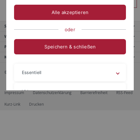
Anmelden
Alle akzeptieren
Service
oder
Weitere Angebote
Speichern & schließen
Portale
Kontaktinfo
© 2026 Eberhard Karls Universität Tübingen, Tübingen
Essentiell
Videos
Impressum
Datenschutzerklärung
Barrierefreiheit
RSS-Feed
Kurz-Link
Drucken
Impressum
Datenschutzerklärung