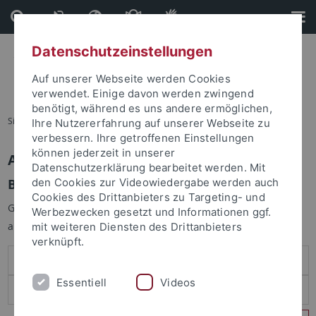
Direkt
Direkt
zum
zur
Inhalt
Fußleiste
Datenschutzeinstellungen
Auf unserer Webseite werden Cookies
verwendet. Einige davon werden zwingend
benötigt, während es uns andere ermöglichen,
Sie sind hier:
Startseite
Ihre Nutzererfahrung auf unserer Webseite zu
verbessern. Ihre getroffenen Einstellungen
können jederzeit in unserer
Anmelden
Datenschutzerklärung bearbeitet werden. Mit
Benutzeranmeldung
den Cookies zur Videowiedergabe werden auch
Cookies des Drittanbieters zu Targeting- und
Geben Sie Ihren Benutzernamen und Ihr Passwort an um sich
Werbezwecken gesetzt und Informationen ggf.
anzumelden:
mit weiteren Diensten des Drittanbieters
verknüpft.
Essentiell
Videos