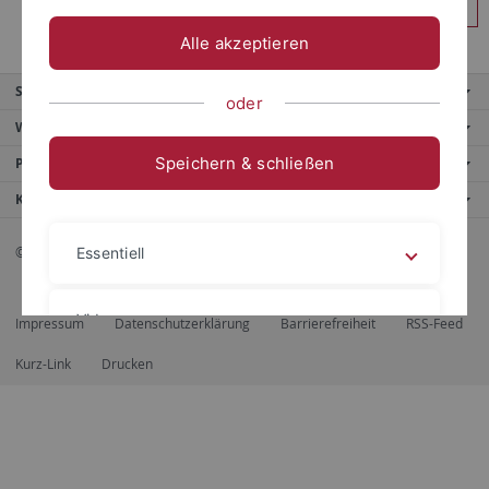
Anmelden
Alle akzeptieren
Service
oder
Weitere Angebote
Speichern & schließen
Portale
Kontaktinfo
© 2026 Eberhard Karls Universität Tübingen, Tübingen
Essentiell
Videos
Impressum
Datenschutzerklärung
Barrierefreiheit
RSS-Feed
Kurz-Link
Drucken
Impressum
Datenschutzerklärung