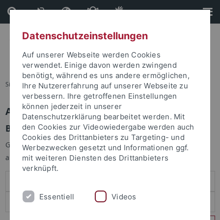
Direkt
Direkt
zum
zur
Inhalt
Fußleiste
Datenschutzeinstellungen
Auf unserer Webseite werden Cookies
verwendet. Einige davon werden zwingend
benötigt, während es uns andere ermöglichen,
Sie sind hier:
Startseite
Ihre Nutzererfahrung auf unserer Webseite zu
verbessern. Ihre getroffenen Einstellungen
können jederzeit in unserer
Anmelden
Datenschutzerklärung bearbeitet werden. Mit
Benutzeranmeldung
den Cookies zur Videowiedergabe werden auch
Cookies des Drittanbieters zu Targeting- und
Geben Sie Ihren Benutzernamen und Ihr Passwort an um sich
Werbezwecken gesetzt und Informationen ggf.
anzumelden:
mit weiteren Diensten des Drittanbieters
verknüpft.
Essentiell
Videos