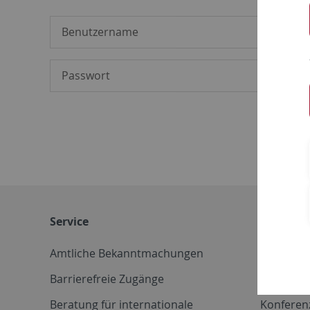
Service
Weitere 
Amtliche Bekanntmachungen
Betriebs
Barrierefreie Zugänge
CD-Vorla
Beratung für internationale
Konferen