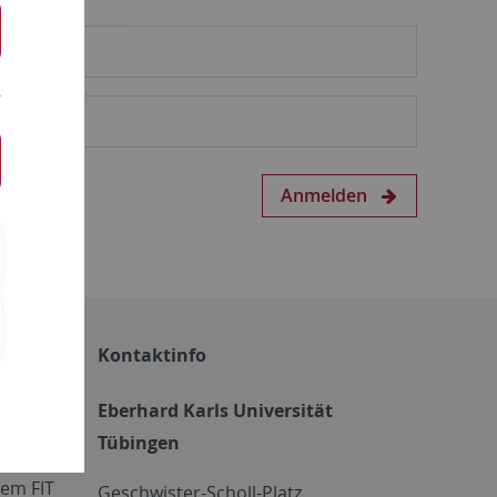
Anmelden
Kontaktinfo
Eberhard Karls Universität
Tübingen
em FIT
Geschwister-Scholl-Platz