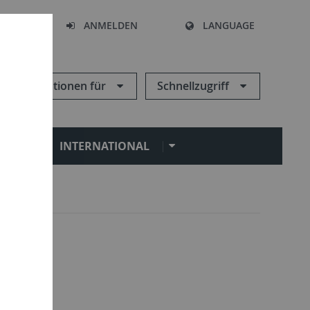
HEN
ANMELDEN
LANGUAGE
Informationen für
Schnellzugriff
N
INTERNATIONAL