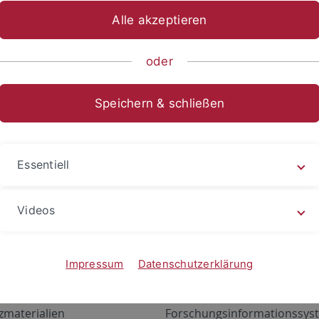
Alle akzeptieren
oder
Speichern & schließen
Essentiell
Videos
Angebote
Portale
zustand Netzwerk
ALMA
Impressum
Datenschutzerklärung
gen
Exchange Mail (OWA)
zmaterialien
Forschungsinformationssyst