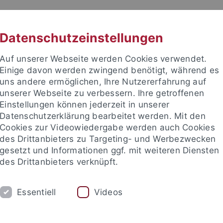
RACHE
UNI A-Z
KONTAKT
SUC
Datenschutzeinstellungen
Auf unserer Webseite werden Cookies verwendet.
Einige davon werden zwingend benötigt, während es
uns andere ermöglichen, Ihre Nutzererfahrung auf
unserer Webseite zu verbessern. Ihre getroffenen
TUDIUM
Einstellungen können jederzeit in unserer
FORSCHUNG
EINRICHTUNGE
Datenschutzerklärung bearbeitet werden. Mit den
Cookies zur Videowiedergabe werden auch Cookies
des Drittanbieters zu Targeting- und Werbezwecken
gesetzt und Informationen ggf. mit weiteren Diensten
des Drittanbieters verknüpft.
Essentiell
Videos
t an um sich anzumelden: