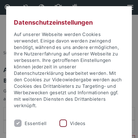
Direkt
Direkt
zum
zur
Inhalt
Fußleiste
Datenschutzeinstellungen
Auf unserer Webseite werden Cookies
verwendet. Einige davon werden zwingend
benötigt, während es uns andere ermöglichen,
Sie sind hier:
Startseite
Ihre Nutzererfahrung auf unserer Webseite zu
verbessern. Ihre getroffenen Einstellungen
können jederzeit in unserer
Anmelden
Datenschutzerklärung bearbeitet werden. Mit
Benutzeranmeldung
den Cookies zur Videowiedergabe werden auch
Cookies des Drittanbieters zu Targeting- und
Geben Sie Ihren Benutzernamen und Ihr Passwort an um sich
Werbezwecken gesetzt und Informationen ggf.
anzumelden:
mit weiteren Diensten des Drittanbieters
verknüpft.
Essentiell
Videos