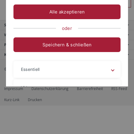
Anmelden
Alle akzeptieren
Service
oder
Weitere Angebote
Speichern & schließen
Portale
Kontaktinfo
© 2026 Eberhard Karls Universität Tübingen, Tübingen
Essentiell
Videos
Impressum
Datenschutzerklärung
Barrierefreiheit
RSS-Feed
Kurz-Link
Drucken
Impressum
Datenschutzerklärung