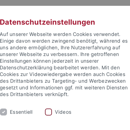
RACHE
UNI A-Z
KONTAKT
SUC
Datenschutzeinstellungen
Auf unserer Webseite werden Cookies verwendet.
Einige davon werden zwingend benötigt, während es
uns andere ermöglichen, Ihre Nutzererfahrung auf
unserer Webseite zu verbessern. Ihre getroffenen
TUDIUM
Einstellungen können jederzeit in unserer
FORSCHUNG
EINRICHTUNGE
Datenschutzerklärung bearbeitet werden. Mit den
Cookies zur Videowiedergabe werden auch Cookies
des Drittanbieters zu Targeting- und Werbezwecken
gesetzt und Informationen ggf. mit weiteren Diensten
des Drittanbieters verknüpft.
Essentiell
Videos
t an um sich anzumelden: