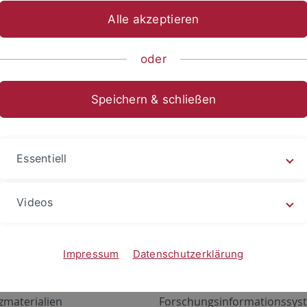
Alle akzeptieren
oder
Speichern & schließen
Essentiell
Videos
Angebote
Portale
zustand Netzwerk
ALMA
Impressum
Datenschutzerklärung
gen
Exchange Mail (OWA)
zmaterialien
Forschungsinformationssyst