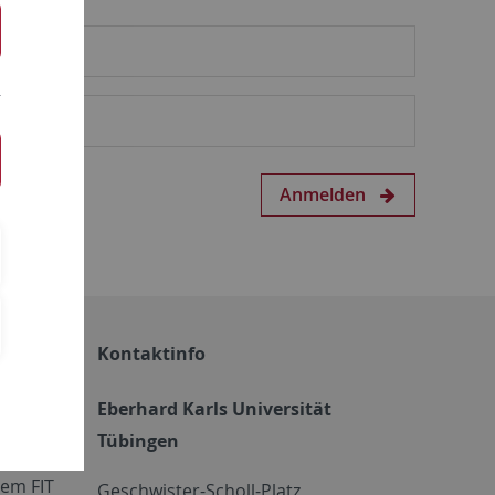
Anmelden
Kontaktinfo
Eberhard Karls Universität
Tübingen
em FIT
Geschwister-Scholl-Platz