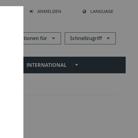
HEN
ANMELDEN
LANGUAGE
Informationen für
Schnellzugriff
N
INTERNATIONAL