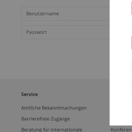
Service
Weitere 
Amtliche Bekanntmachungen
Betriebs
Barrierefreie Zugänge
CD-Vorla
Beratung für internationale
Konferen