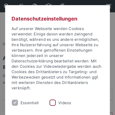
Direkt
Direkt
zum
zur
Inhalt
Fußleiste
Datenschutzeinstellungen
Auf unserer Webseite werden Cookies
verwendet. Einige davon werden zwingend
benötigt, während es uns andere ermöglichen,
Sie sind hier:
Startseite
Ihre Nutzererfahrung auf unserer Webseite zu
verbessern. Ihre getroffenen Einstellungen
können jederzeit in unserer
Anmelden
Datenschutzerklärung bearbeitet werden. Mit
Benutzeranmeldung
den Cookies zur Videowiedergabe werden auch
Cookies des Drittanbieters zu Targeting- und
Geben Sie Ihren Benutzernamen und Ihr Passwort an um sich
Werbezwecken gesetzt und Informationen ggf.
anzumelden:
mit weiteren Diensten des Drittanbieters
verknüpft.
Essentiell
Videos