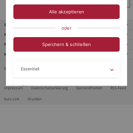
Anmelden
Alle akzeptieren
Service
oder
Weitere Angebote
Speichern & schließen
Portale
Kontaktinfo
© 2026 Eberhard Karls Universität Tübingen, Tübingen
Essentiell
Videos
Impressum
Datenschutzerklärung
Barrierefreiheit
RSS-Feed
Kurz-Link
Drucken
Impressum
Datenschutzerklärung