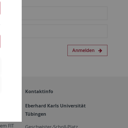
Anmelden
Kontaktinfo
Eberhard Karls Universität
Tübingen
em FIT
Geschwister-Scholl-Platz