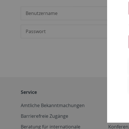
Service
Weitere 
Amtliche Bekanntmachungen
Betriebs
Barrierefreie Zugänge
CD-Vorla
Beratung für internationale
Konferen