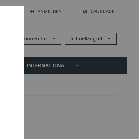
HEN
ANMELDEN
LANGUAGE
Informationen für
Schnellzugriff
N
INTERNATIONAL