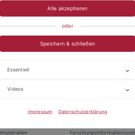
Alle akzeptieren
oder
Speichern & schließen
Essentiell
Videos
Angebote
Portale
zustand Netzwerk
ALMA
Impressum
Datenschutzerklärung
gen
Exchange Mail (OWA)
zmaterialien
Forschungsinformationssyst