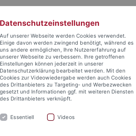
RACHE
UNI A-Z
KONTAKT
SUC
Datenschutzeinstellungen
Auf unserer Webseite werden Cookies verwendet.
Einige davon werden zwingend benötigt, während es
uns andere ermöglichen, Ihre Nutzererfahrung auf
unserer Webseite zu verbessern. Ihre getroffenen
TUDIUM
Einstellungen können jederzeit in unserer
FORSCHUNG
EINRICHTUNGE
Datenschutzerklärung bearbeitet werden. Mit den
Cookies zur Videowiedergabe werden auch Cookies
des Drittanbieters zu Targeting- und Werbezwecken
gesetzt und Informationen ggf. mit weiteren Diensten
des Drittanbieters verknüpft.
Essentiell
Videos
t an um sich anzumelden: