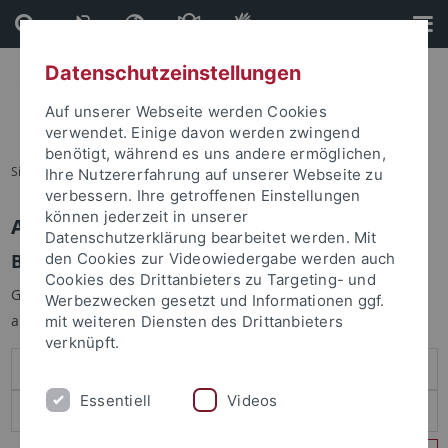
Direkt
Direkt
zum
zur
Inhalt
Fußleiste
Datenschutzeinstellungen
Auf unserer Webseite werden Cookies
verwendet. Einige davon werden zwingend
benötigt, während es uns andere ermöglichen,
Sie sind hier:
Startseite
Ihre Nutzererfahrung auf unserer Webseite zu
verbessern. Ihre getroffenen Einstellungen
können jederzeit in unserer
Anmelden
Datenschutzerklärung bearbeitet werden. Mit
Benutzeranmeldung
den Cookies zur Videowiedergabe werden auch
Cookies des Drittanbieters zu Targeting- und
Geben Sie Ihren Benutzernamen und Ihr Passwort an um sich
Werbezwecken gesetzt und Informationen ggf.
anzumelden:
mit weiteren Diensten des Drittanbieters
verknüpft.
Essentiell
Videos