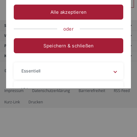
Anmelden
Alle akzeptieren
Service
oder
Weitere Angebote
Speichern & schließen
Portale
Kontaktinfo
© 2026 Eberhard Karls Universität Tübingen, Tübingen
Essentiell
Videos
Impressum
Datenschutzerklärung
Barrierefreiheit
RSS-Feed
Kurz-Link
Drucken
Impressum
Datenschutzerklärung