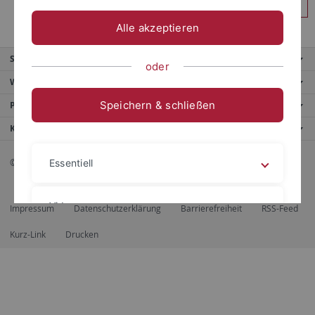
Anmelden
Alle akzeptieren
Service
oder
Weitere Angebote
Speichern & schließen
Portale
Kontaktinfo
© 2026 Eberhard Karls Universität Tübingen, Tübingen
Essentiell
Videos
Impressum
Datenschutzerklärung
Barrierefreiheit
RSS-Feed
Kurz-Link
Drucken
Impressum
Datenschutzerklärung