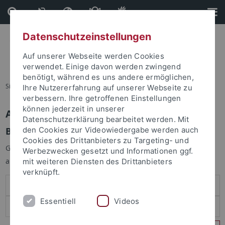
Direkt
Direkt
zum
zur
Inhalt
Fußleiste
Datenschutzeinstellungen
Auf unserer Webseite werden Cookies
verwendet. Einige davon werden zwingend
benötigt, während es uns andere ermöglichen,
Sie sind hier:
Startseite
Ihre Nutzererfahrung auf unserer Webseite zu
verbessern. Ihre getroffenen Einstellungen
können jederzeit in unserer
Anmelden
Datenschutzerklärung bearbeitet werden. Mit
Benutzeranmeldung
den Cookies zur Videowiedergabe werden auch
Cookies des Drittanbieters zu Targeting- und
Geben Sie Ihren Benutzernamen und Ihr Passwort an um sich
Werbezwecken gesetzt und Informationen ggf.
anzumelden:
mit weiteren Diensten des Drittanbieters
verknüpft.
Essentiell
Videos