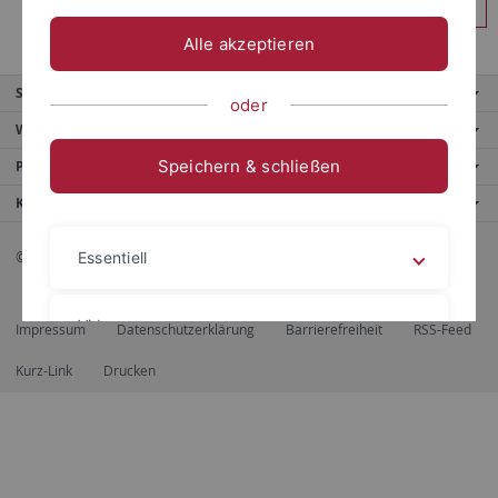
Anmelden
Alle akzeptieren
Service
oder
Weitere Angebote
Speichern & schließen
Portale
Kontaktinfo
© 2026 Eberhard Karls Universität Tübingen, Tübingen
Essentiell
Videos
Impressum
Datenschutzerklärung
Barrierefreiheit
RSS-Feed
Kurz-Link
Drucken
Impressum
Datenschutzerklärung