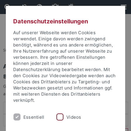
Direkt
Direkt
zum
zur
Inhalt
Fußleiste
Datenschutzeinstellungen
Auf unserer Webseite werden Cookies
verwendet. Einige davon werden zwingend
benötigt, während es uns andere ermöglichen,
Sie sind hier:
Startseite
Ihre Nutzererfahrung auf unserer Webseite zu
verbessern. Ihre getroffenen Einstellungen
können jederzeit in unserer
Anmelden
Datenschutzerklärung bearbeitet werden. Mit
Benutzeranmeldung
den Cookies zur Videowiedergabe werden auch
Cookies des Drittanbieters zu Targeting- und
Geben Sie Ihren Benutzernamen und Ihr Passwort an um sich
Werbezwecken gesetzt und Informationen ggf.
anzumelden:
mit weiteren Diensten des Drittanbieters
verknüpft.
Essentiell
Videos