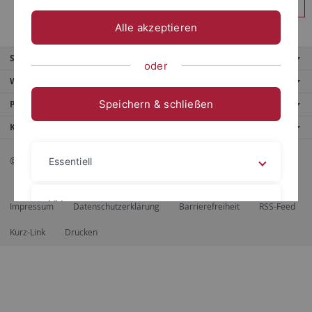
Anmelden
Alle akzeptieren
Service
oder
Weitere Angebote
Speichern & schließen
Portale
Kontaktinfo
© 2026 Eberhard Karls Universität Tübingen, Tübingen
Essentiell
Videos
Impressum
Datenschutzerklärung
Barrierefreiheit
RSS-Feed
Kurz-Link
Drucken
Impressum
Datenschutzerklärung