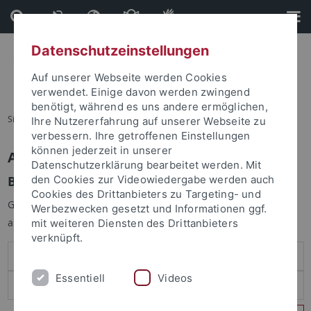
Direkt
Direkt
zum
zur
Inhalt
Fußleiste
Datenschutzeinstellungen
Auf unserer Webseite werden Cookies
verwendet. Einige davon werden zwingend
benötigt, während es uns andere ermöglichen,
Sie sind hier:
Startseite
Ihre Nutzererfahrung auf unserer Webseite zu
verbessern. Ihre getroffenen Einstellungen
können jederzeit in unserer
Anmelden
Datenschutzerklärung bearbeitet werden. Mit
Benutzeranmeldung
den Cookies zur Videowiedergabe werden auch
Cookies des Drittanbieters zu Targeting- und
Geben Sie Ihren Benutzernamen und Ihr Passwort an um sich
Werbezwecken gesetzt und Informationen ggf.
anzumelden:
mit weiteren Diensten des Drittanbieters
verknüpft.
Essentiell
Videos