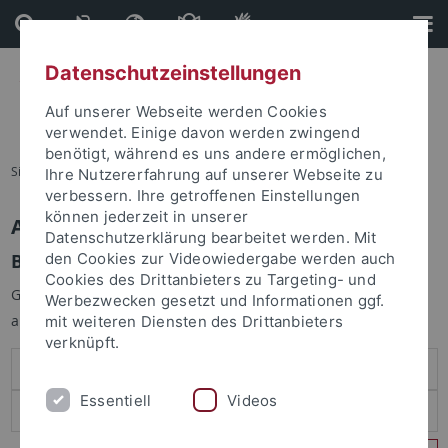
Direkt
Direkt
zum
zur
Inhalt
Fußleiste
Datenschutzeinstellungen
Auf unserer Webseite werden Cookies
verwendet. Einige davon werden zwingend
benötigt, während es uns andere ermöglichen,
Sie sind hier:
Startseite
Ihre Nutzererfahrung auf unserer Webseite zu
verbessern. Ihre getroffenen Einstellungen
können jederzeit in unserer
Anmelden
Datenschutzerklärung bearbeitet werden. Mit
Benutzeranmeldung
den Cookies zur Videowiedergabe werden auch
Cookies des Drittanbieters zu Targeting- und
Geben Sie Ihren Benutzernamen und Ihr Passwort an um sich
Werbezwecken gesetzt und Informationen ggf.
anzumelden:
mit weiteren Diensten des Drittanbieters
verknüpft.
Essentiell
Videos