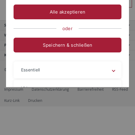
Anmelden
Alle akzeptieren
Service
oder
Weitere Angebote
Speichern & schließen
Portale
Kontaktinfo
© 2026 Eberhard Karls Universität Tübingen, Tübingen
Essentiell
Videos
Impressum
Datenschutzerklärung
Barrierefreiheit
RSS-Feed
Kurz-Link
Drucken
Impressum
Datenschutzerklärung