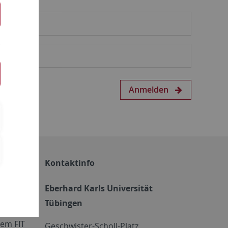
Anmelden
Kontaktinfo
Eberhard Karls Universität
Tübingen
em FIT
Geschwister-Scholl-Platz