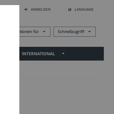
HEN
ANMELDEN
LANGUAGE
Informationen für
Schnellzugriff
N
INTERNATIONAL