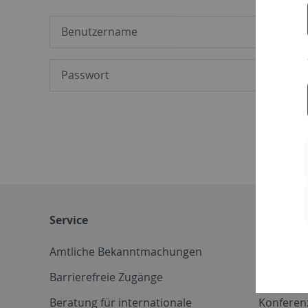
Service
Weitere 
Amtliche Bekanntmachungen
Betriebs
Barrierefreie Zugänge
CD-Vorla
Beratung für internationale
Konferen