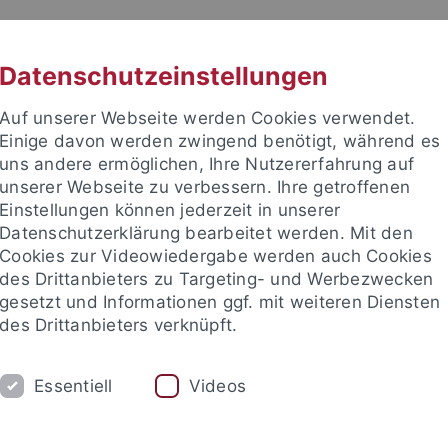
RACHE
UNI A-Z
KONTAKT
SUC
Datenschutzeinstellungen
Auf unserer Webseite werden Cookies verwendet.
Einige davon werden zwingend benötigt, während es
uns andere ermöglichen, Ihre Nutzererfahrung auf
unserer Webseite zu verbessern. Ihre getroffenen
TUDIUM
Einstellungen können jederzeit in unserer
FORSCHUNG
EINRICHTUNGE
Datenschutzerklärung bearbeitet werden. Mit den
Cookies zur Videowiedergabe werden auch Cookies
des Drittanbieters zu Targeting- und Werbezwecken
gesetzt und Informationen ggf. mit weiteren Diensten
des Drittanbieters verknüpft.
Essentiell
Videos
t an um sich anzumelden: