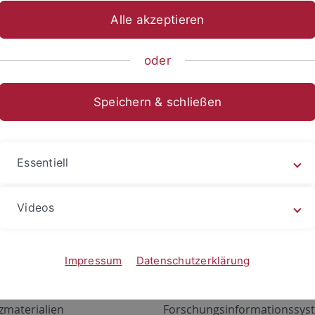
Alle akzeptieren
oder
Speichern & schließen
Essentiell
Videos
Angebote
Portale
zustand Netzwerk
ALMA
Impressum
Datenschutzerklärung
gen
Exchange Mail (OWA)
zmaterialien
Forschungsinformationssyst