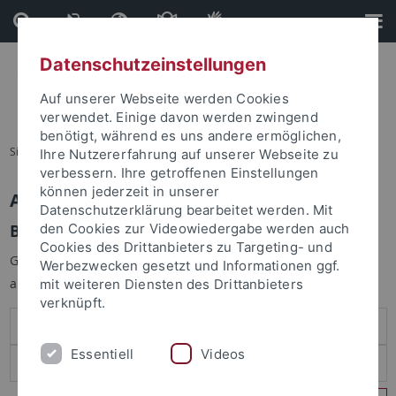
Direkt
Direkt
zum
zur
Inhalt
Fußleiste
Datenschutzeinstellungen
Auf unserer Webseite werden Cookies
verwendet. Einige davon werden zwingend
benötigt, während es uns andere ermöglichen,
Sie sind hier:
Startseite
Ihre Nutzererfahrung auf unserer Webseite zu
verbessern. Ihre getroffenen Einstellungen
können jederzeit in unserer
Anmelden
Datenschutzerklärung bearbeitet werden. Mit
Benutzeranmeldung
den Cookies zur Videowiedergabe werden auch
Cookies des Drittanbieters zu Targeting- und
Geben Sie Ihren Benutzernamen und Ihr Passwort an um sich
Werbezwecken gesetzt und Informationen ggf.
anzumelden:
mit weiteren Diensten des Drittanbieters
verknüpft.
Essentiell
Videos