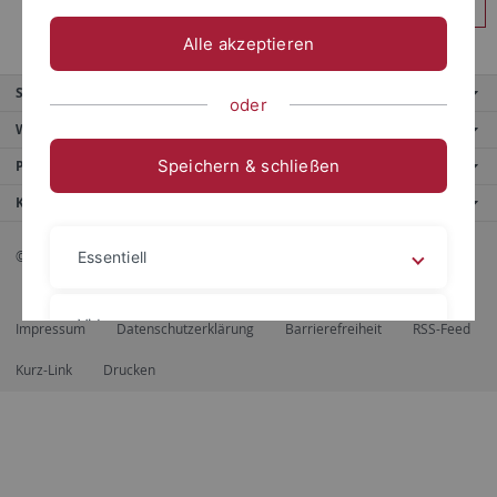
Anmelden
Alle akzeptieren
Service
oder
Weitere Angebote
Speichern & schließen
Portale
Kontaktinfo
© 2026 Eberhard Karls Universität Tübingen, Tübingen
Essentiell
Videos
Impressum
Datenschutzerklärung
Barrierefreiheit
RSS-Feed
Kurz-Link
Drucken
Impressum
Datenschutzerklärung