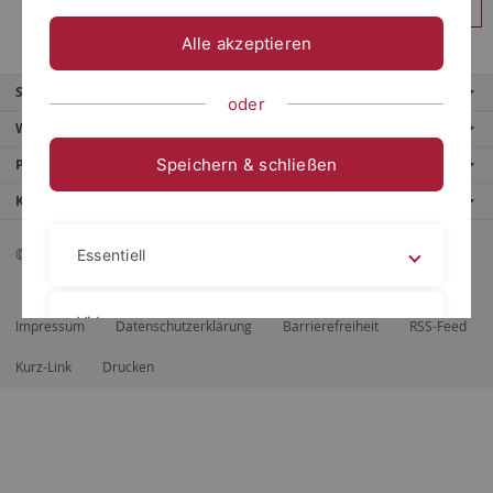
Anmelden
Alle akzeptieren
Service
oder
Weitere Angebote
Speichern & schließen
Portale
Kontaktinfo
© 2026 Eberhard Karls Universität Tübingen, Tübingen
Essentiell
Videos
Impressum
Datenschutzerklärung
Barrierefreiheit
RSS-Feed
Kurz-Link
Drucken
Impressum
Datenschutzerklärung