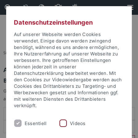
Direkt
Direkt
zum
zur
Inhalt
Fußleiste
Datenschutzeinstellungen
Auf unserer Webseite werden Cookies
verwendet. Einige davon werden zwingend
benötigt, während es uns andere ermöglichen,
Sie sind hier:
Startseite
Ihre Nutzererfahrung auf unserer Webseite zu
verbessern. Ihre getroffenen Einstellungen
können jederzeit in unserer
Anmelden
Datenschutzerklärung bearbeitet werden. Mit
Benutzeranmeldung
den Cookies zur Videowiedergabe werden auch
Cookies des Drittanbieters zu Targeting- und
Geben Sie Ihren Benutzernamen und Ihr Passwort an um sich
Werbezwecken gesetzt und Informationen ggf.
anzumelden:
mit weiteren Diensten des Drittanbieters
verknüpft.
Essentiell
Videos