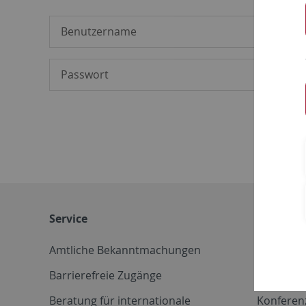
Service
Weitere 
Amtliche Bekanntmachungen
Betriebs
Barrierefreie Zugänge
CD-Vorla
Beratung für internationale
Konferen