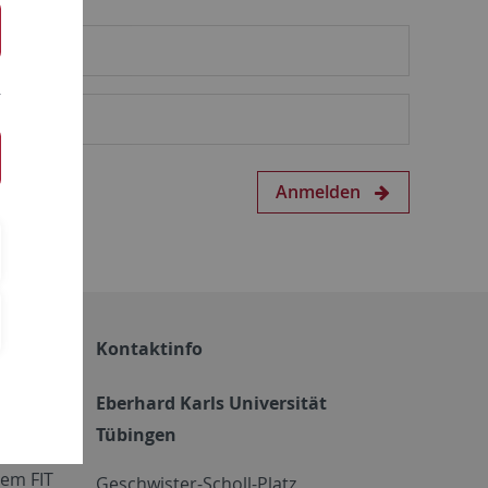
Anmelden
Kontaktinfo
Eberhard Karls Universität
Tübingen
em FIT
Geschwister-Scholl-Platz