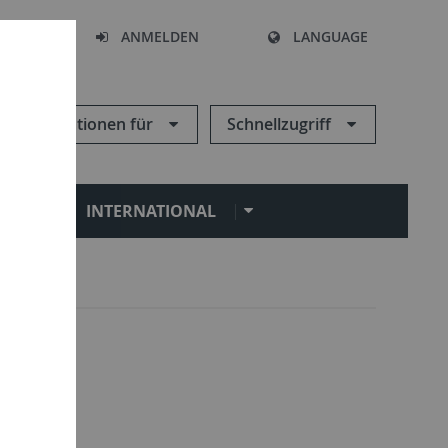
HEN
ANMELDEN
LANGUAGE
Informationen für
Schnellzugriff
N
INTERNATIONAL