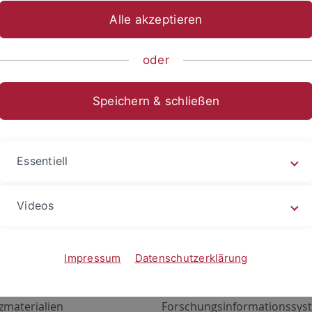
Alle akzeptieren
oder
Speichern & schließen
Essentiell
Videos
Angebote
Portale
zustand Netzwerk
ALMA
Impressum
Datenschutzerklärung
gen
Exchange Mail (OWA)
zmaterialien
Forschungsinformationssyst