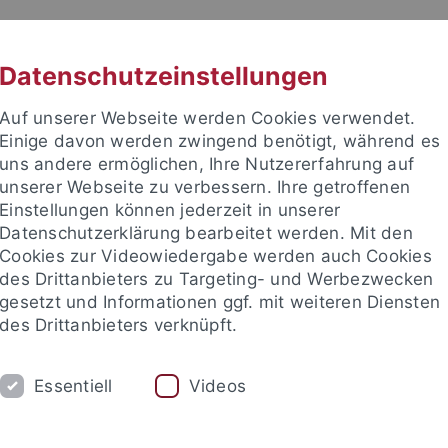
RACHE
UNI A-Z
KONTAKT
SUC
Datenschutzeinstellungen
Auf unserer Webseite werden Cookies verwendet.
Einige davon werden zwingend benötigt, während es
uns andere ermöglichen, Ihre Nutzererfahrung auf
unserer Webseite zu verbessern. Ihre getroffenen
TUDIUM
Einstellungen können jederzeit in unserer
FORSCHUNG
EINRICHTUNGE
Datenschutzerklärung bearbeitet werden. Mit den
Cookies zur Videowiedergabe werden auch Cookies
des Drittanbieters zu Targeting- und Werbezwecken
gesetzt und Informationen ggf. mit weiteren Diensten
des Drittanbieters verknüpft.
Essentiell
Videos
t an um sich anzumelden: