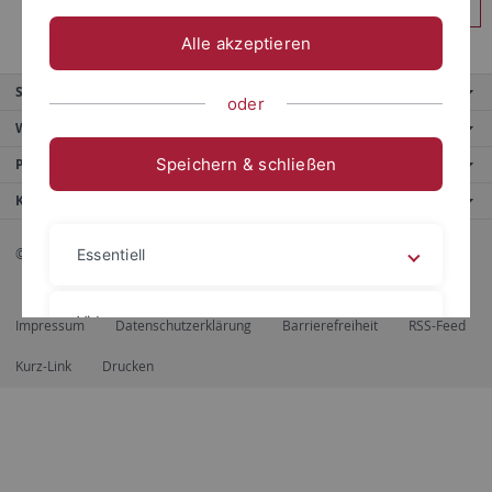
Anmelden
Alle akzeptieren
Service
oder
Weitere Angebote
Speichern & schließen
Portale
Kontaktinfo
© 2026 Eberhard Karls Universität Tübingen, Tübingen
Essentiell
Videos
Impressum
Datenschutzerklärung
Barrierefreiheit
RSS-Feed
Kurz-Link
Drucken
Impressum
Datenschutzerklärung