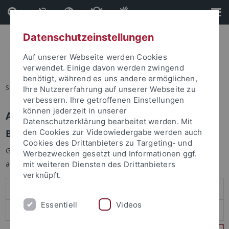
Direkt
Direkt
zum
zur
Inhalt
Fußleiste
Datenschutzeinstellungen
Auf unserer Webseite werden Cookies
verwendet. Einige davon werden zwingend
benötigt, während es uns andere ermöglichen,
Sie sind hier:
Startseite
Ihre Nutzererfahrung auf unserer Webseite zu
verbessern. Ihre getroffenen Einstellungen
können jederzeit in unserer
Anmelden
Datenschutzerklärung bearbeitet werden. Mit
Benutzeranmeldung
den Cookies zur Videowiedergabe werden auch
Cookies des Drittanbieters zu Targeting- und
Geben Sie Ihren Benutzernamen und Ihr Passwort an um sich
Werbezwecken gesetzt und Informationen ggf.
anzumelden:
mit weiteren Diensten des Drittanbieters
verknüpft.
Essentiell
Videos