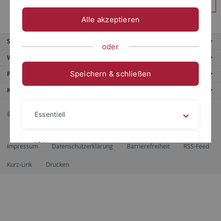
Anmelden
Alle akzeptieren
Service
oder
Weitere Angebote
Speichern & schließen
Portale
Kontaktinfo
© 2026 Eberhard Karls Universität Tübingen, Tübingen
Essentiell
Videos
Impressum
Datenschutzerklärung
Barrierefreiheit
RSS-Feed
Kurz-Link
Drucken
Impressum
Datenschutzerklärung