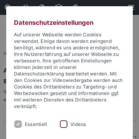
Direkt
Direkt
zum
zur
Inhalt
Fußleiste
Datenschutzeinstellungen
Auf unserer Webseite werden Cookies
verwendet. Einige davon werden zwingend
benötigt, während es uns andere ermöglichen,
Sie sind hier:
Startseite
Ihre Nutzererfahrung auf unserer Webseite zu
verbessern. Ihre getroffenen Einstellungen
können jederzeit in unserer
Anmelden
Datenschutzerklärung bearbeitet werden. Mit
Benutzeranmeldung
den Cookies zur Videowiedergabe werden auch
Cookies des Drittanbieters zu Targeting- und
Geben Sie Ihren Benutzernamen und Ihr Passwort an um sich
Werbezwecken gesetzt und Informationen ggf.
anzumelden:
mit weiteren Diensten des Drittanbieters
verknüpft.
Essentiell
Videos