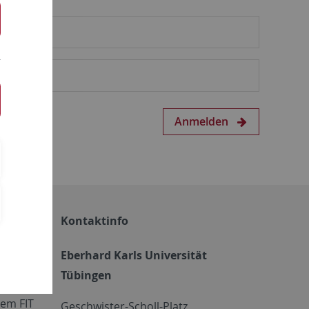
Anmelden
Kontaktinfo
Eberhard Karls Universität
Tübingen
em FIT
Geschwister-Scholl-Platz