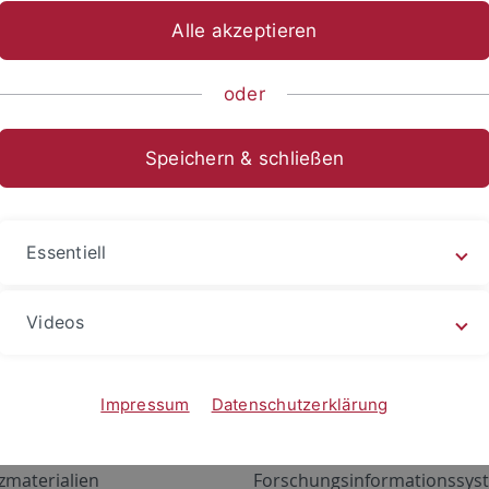
Alle akzeptieren
oder
Speichern & schließen
Essentiell
Videos
Angebote
Portale
zustand Netzwerk
ALMA
Impressum
Datenschutzerklärung
gen
Exchange Mail (OWA)
zmaterialien
Forschungsinformationssyst