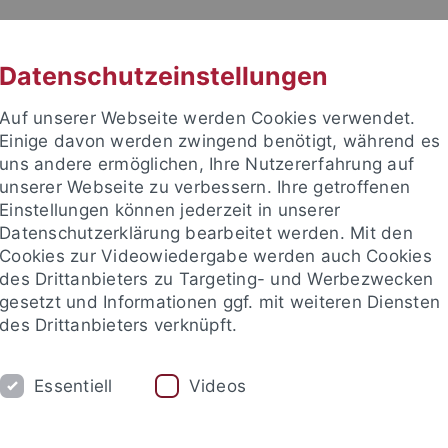
RACHE
UNI A-Z
KONTAKT
SUC
Datenschutzeinstellungen
Auf unserer Webseite werden Cookies verwendet.
Einige davon werden zwingend benötigt, während es
uns andere ermöglichen, Ihre Nutzererfahrung auf
unserer Webseite zu verbessern. Ihre getroffenen
TUDIUM
Einstellungen können jederzeit in unserer
FORSCHUNG
EINRICHTUNGE
Datenschutzerklärung bearbeitet werden. Mit den
Cookies zur Videowiedergabe werden auch Cookies
des Drittanbieters zu Targeting- und Werbezwecken
gesetzt und Informationen ggf. mit weiteren Diensten
des Drittanbieters verknüpft.
Essentiell
Videos
t an um sich anzumelden: