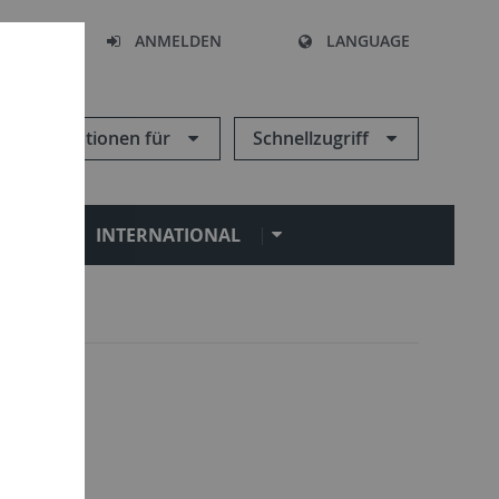
HEN
ANMELDEN
LANGUAGE
Informationen für
Schnellzugriff
N
INTERNATIONAL