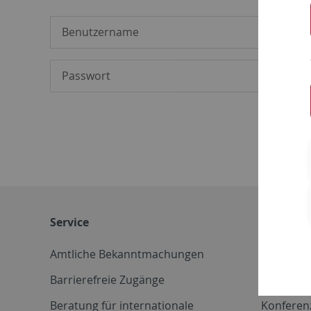
Service
Weitere 
Amtliche Bekanntmachungen
Betriebs
Barrierefreie Zugänge
CD-Vorla
Beratung für internationale
Konferen