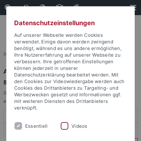
Direkt
Direkt
zum
zur
Inhalt
Fußleiste
Datenschutzeinstellungen
Auf unserer Webseite werden Cookies
verwendet. Einige davon werden zwingend
benötigt, während es uns andere ermöglichen,
Sie sind hier:
Startseite
Ihre Nutzererfahrung auf unserer Webseite zu
verbessern. Ihre getroffenen Einstellungen
können jederzeit in unserer
Anmelden
Datenschutzerklärung bearbeitet werden. Mit
Benutzeranmeldung
den Cookies zur Videowiedergabe werden auch
Cookies des Drittanbieters zu Targeting- und
Geben Sie Ihren Benutzernamen und Ihr Passwort an um sich
Werbezwecken gesetzt und Informationen ggf.
anzumelden:
mit weiteren Diensten des Drittanbieters
verknüpft.
Essentiell
Videos