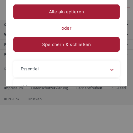
Anmelden
Alle akzeptieren
Service
oder
Weitere Angebote
Speichern & schließen
Portale
Kontaktinfo
© 2026 Eberhard Karls Universität Tübingen, Tübingen
Essentiell
Videos
Impressum
Datenschutzerklärung
Barrierefreiheit
RSS-Feed
Kurz-Link
Drucken
Impressum
Datenschutzerklärung