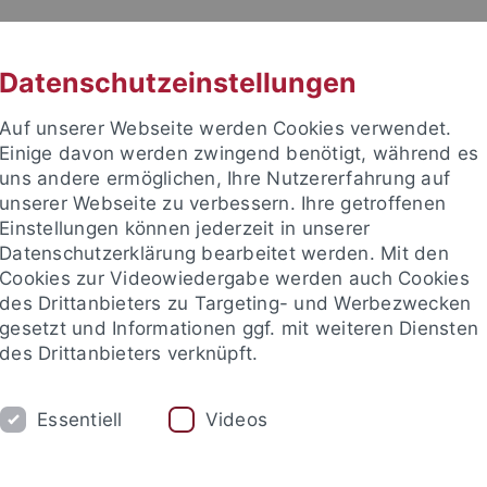
RACHE
UNI A-Z
KONTAKT
SUC
Datenschutzeinstellungen
Auf unserer Webseite werden Cookies verwendet.
Einige davon werden zwingend benötigt, während es
uns andere ermöglichen, Ihre Nutzererfahrung auf
unserer Webseite zu verbessern. Ihre getroffenen
TUDIUM
Einstellungen können jederzeit in unserer
FORSCHUNG
EINRICHTUNGE
Datenschutzerklärung bearbeitet werden. Mit den
Cookies zur Videowiedergabe werden auch Cookies
des Drittanbieters zu Targeting- und Werbezwecken
gesetzt und Informationen ggf. mit weiteren Diensten
des Drittanbieters verknüpft.
Essentiell
Videos
t an um sich anzumelden: