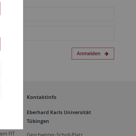
Anmelden
Kontaktinfo
Eberhard Karls Universität
Tübingen
em FIT
Geschwister-Scholl-Platz