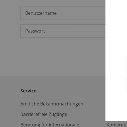
Service
Weitere 
Amtliche Bekanntmachungen
Betriebs
Barrierefreie Zugänge
CD-Vorla
Beratung für internationale
Konferen