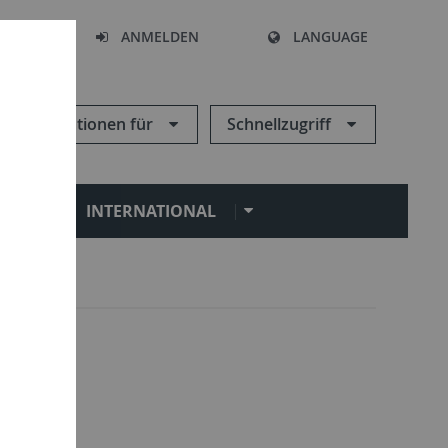
HEN
ANMELDEN
LANGUAGE
Informationen für
Schnellzugriff
N
INTERNATIONAL