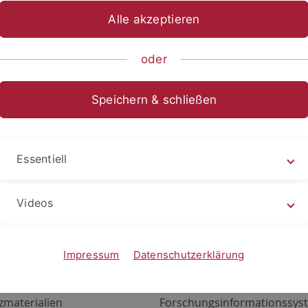
Alle akzeptieren
oder
Speichern & schließen
Essentiell
Videos
Angebote
Portale
zustand Netzwerk
ALMA
Impressum
Datenschutzerklärung
gen
Exchange Mail (OWA)
zmaterialien
Forschungsinformationssyst