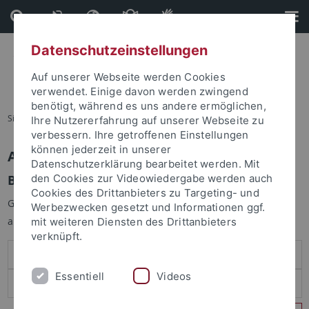
Direkt
Direkt
zum
zur
Inhalt
Fußleiste
Datenschutzeinstellungen
Auf unserer Webseite werden Cookies
verwendet. Einige davon werden zwingend
benötigt, während es uns andere ermöglichen,
Sie sind hier:
Startseite
Ihre Nutzererfahrung auf unserer Webseite zu
verbessern. Ihre getroffenen Einstellungen
können jederzeit in unserer
Anmelden
Datenschutzerklärung bearbeitet werden. Mit
Benutzeranmeldung
den Cookies zur Videowiedergabe werden auch
Cookies des Drittanbieters zu Targeting- und
Geben Sie Ihren Benutzernamen und Ihr Passwort an um sich
Werbezwecken gesetzt und Informationen ggf.
anzumelden:
mit weiteren Diensten des Drittanbieters
verknüpft.
Essentiell
Videos