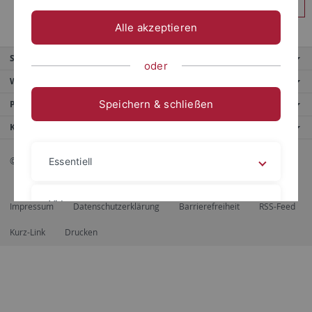
Anmelden
Alle akzeptieren
Service
oder
Weitere Angebote
Speichern & schließen
Portale
Kontaktinfo
© 2026 Eberhard Karls Universität Tübingen, Tübingen
Essentiell
Videos
Impressum
Datenschutzerklärung
Barrierefreiheit
RSS-Feed
Kurz-Link
Drucken
Impressum
Datenschutzerklärung