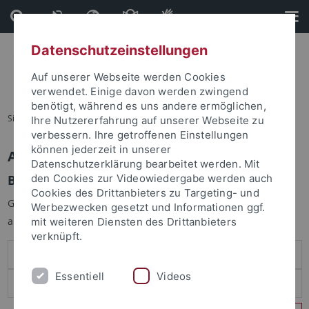
Direkt
Direkt
zum
zur
Inhalt
Fußleiste
Datenschutzeinstellungen
Auf unserer Webseite werden Cookies
verwendet. Einige davon werden zwingend
benötigt, während es uns andere ermöglichen,
Sie sind hier:
Startseite
Ihre Nutzererfahrung auf unserer Webseite zu
verbessern. Ihre getroffenen Einstellungen
können jederzeit in unserer
Anmelden
Datenschutzerklärung bearbeitet werden. Mit
Benutzeranmeldung
den Cookies zur Videowiedergabe werden auch
Cookies des Drittanbieters zu Targeting- und
Geben Sie Ihren Benutzernamen und Ihr Passwort an um sich
Werbezwecken gesetzt und Informationen ggf.
anzumelden:
mit weiteren Diensten des Drittanbieters
verknüpft.
Essentiell
Videos