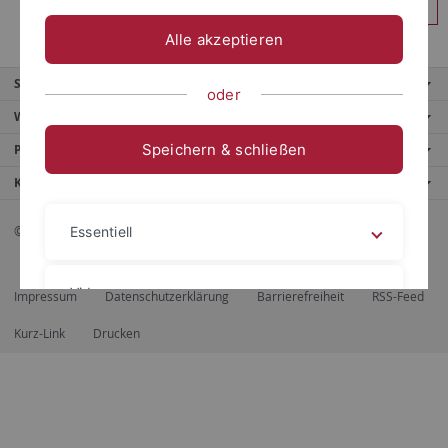
Anmelden
Alle akzeptieren
Service
oder
Weitere Angebote
Speichern & schließen
Portale
Kontaktinfo
© 2026 Eberhard Karls Universität Tübingen, Tübingen
Essentiell
Videos
Impressum
Datenschutzerklärung
Barrierefreiheit
RSS-Feed
Kurz-Link
Drucken
Impressum
Datenschutzerklärung