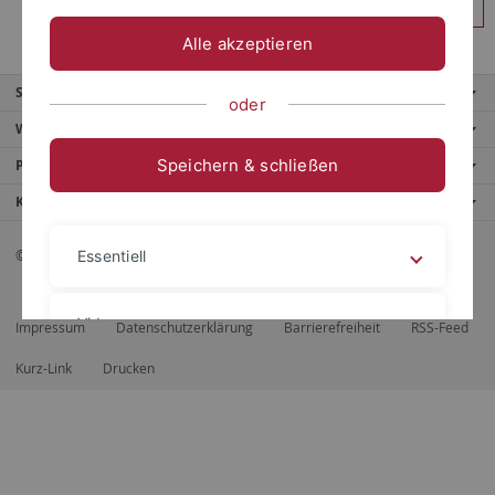
Anmelden
Alle akzeptieren
Service
oder
Weitere Angebote
Speichern & schließen
Portale
Kontaktinfo
© 2026 Eberhard Karls Universität Tübingen, Tübingen
Essentiell
Videos
Impressum
Datenschutzerklärung
Barrierefreiheit
RSS-Feed
Kurz-Link
Drucken
Impressum
Datenschutzerklärung