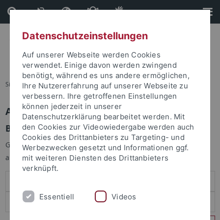
Direkt
Direkt
zum
zur
Inhalt
Fußleiste
Datenschutzeinstellungen
Auf unserer Webseite werden Cookies
verwendet. Einige davon werden zwingend
benötigt, während es uns andere ermöglichen,
Sie sind hier:
Startseite
Ihre Nutzererfahrung auf unserer Webseite zu
verbessern. Ihre getroffenen Einstellungen
können jederzeit in unserer
Anmelden
Datenschutzerklärung bearbeitet werden. Mit
Benutzeranmeldung
den Cookies zur Videowiedergabe werden auch
Cookies des Drittanbieters zu Targeting- und
Geben Sie Ihren Benutzernamen und Ihr Passwort an um sich
Werbezwecken gesetzt und Informationen ggf.
anzumelden:
mit weiteren Diensten des Drittanbieters
verknüpft.
Essentiell
Videos