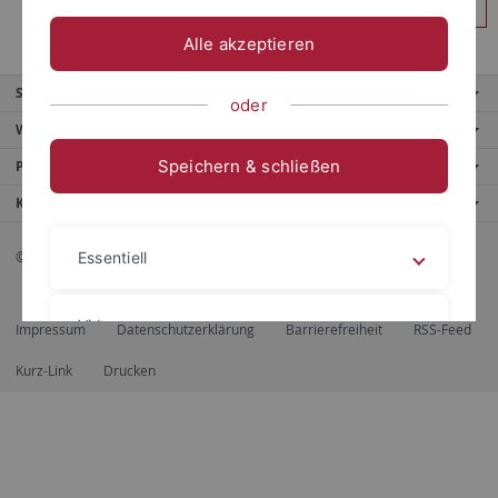
Anmelden
Alle akzeptieren
Service
oder
Weitere Angebote
Speichern & schließen
Portale
Kontaktinfo
© 2026 Eberhard Karls Universität Tübingen, Tübingen
Essentiell
Videos
Impressum
Datenschutzerklärung
Barrierefreiheit
RSS-Feed
Kurz-Link
Drucken
Impressum
Datenschutzerklärung