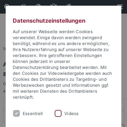
Direkt
Direkt
zum
zur
Inhalt
Fußleiste
Datenschutzeinstellungen
Auf unserer Webseite werden Cookies
verwendet. Einige davon werden zwingend
benötigt, während es uns andere ermöglichen,
Sie sind hier:
Startseite
Ihre Nutzererfahrung auf unserer Webseite zu
verbessern. Ihre getroffenen Einstellungen
können jederzeit in unserer
Anmelden
Datenschutzerklärung bearbeitet werden. Mit
Benutzeranmeldung
den Cookies zur Videowiedergabe werden auch
Cookies des Drittanbieters zu Targeting- und
Geben Sie Ihren Benutzernamen und Ihr Passwort an um sich
Werbezwecken gesetzt und Informationen ggf.
anzumelden:
mit weiteren Diensten des Drittanbieters
verknüpft.
Essentiell
Videos