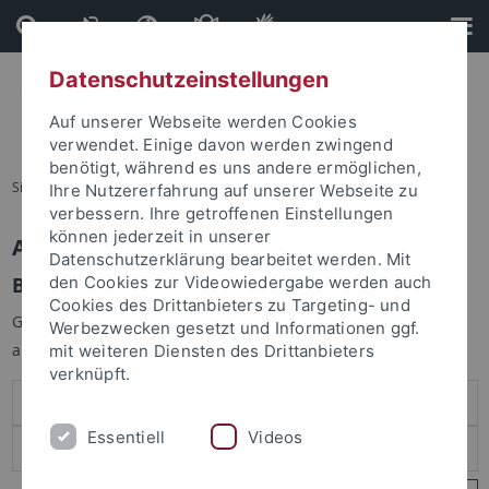
Direkt
Direkt
zum
zur
Inhalt
Fußleiste
Datenschutzeinstellungen
Auf unserer Webseite werden Cookies
verwendet. Einige davon werden zwingend
benötigt, während es uns andere ermöglichen,
Sie sind hier:
Startseite
Ihre Nutzererfahrung auf unserer Webseite zu
verbessern. Ihre getroffenen Einstellungen
können jederzeit in unserer
Anmelden
Datenschutzerklärung bearbeitet werden. Mit
Benutzeranmeldung
den Cookies zur Videowiedergabe werden auch
Cookies des Drittanbieters zu Targeting- und
Geben Sie Ihren Benutzernamen und Ihr Passwort an um sich
Werbezwecken gesetzt und Informationen ggf.
anzumelden:
mit weiteren Diensten des Drittanbieters
verknüpft.
Essentiell
Videos