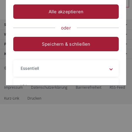
Anmelden
Alle akzeptieren
Service
oder
Weitere Angebote
Speichern & schließen
Portale
Kontaktinfo
© 2026 Eberhard Karls Universität Tübingen, Tübingen
Essentiell
Videos
Impressum
Datenschutzerklärung
Barrierefreiheit
RSS-Feed
Kurz-Link
Drucken
Impressum
Datenschutzerklärung