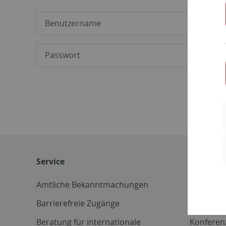
Service
Weitere 
Amtliche Bekanntmachungen
Betriebs
Barrierefreie Zugänge
CD-Vorla
Beratung für internationale
Konferen