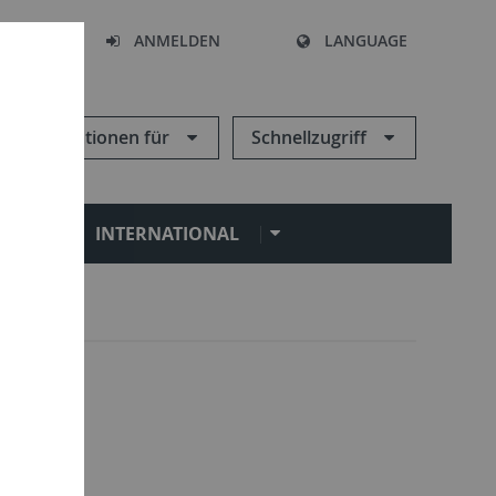
HEN
ANMELDEN
LANGUAGE
Informationen für
Schnellzugriff
N
INTERNATIONAL