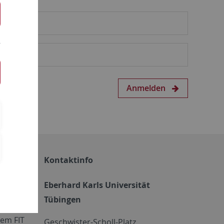
Anmelden
Kontaktinfo
Eberhard Karls Universität
Tübingen
em FIT
Geschwister-Scholl-Platz