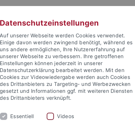
RACHE
UNI A-Z
KONTAKT
SUC
Datenschutzeinstellungen
Auf unserer Webseite werden Cookies verwendet.
Einige davon werden zwingend benötigt, während es
uns andere ermöglichen, Ihre Nutzererfahrung auf
unserer Webseite zu verbessern. Ihre getroffenen
TUDIUM
Einstellungen können jederzeit in unserer
FORSCHUNG
EINRICHTUNGE
Datenschutzerklärung bearbeitet werden. Mit den
Cookies zur Videowiedergabe werden auch Cookies
des Drittanbieters zu Targeting- und Werbezwecken
gesetzt und Informationen ggf. mit weiteren Diensten
des Drittanbieters verknüpft.
Essentiell
Videos
t an um sich anzumelden: