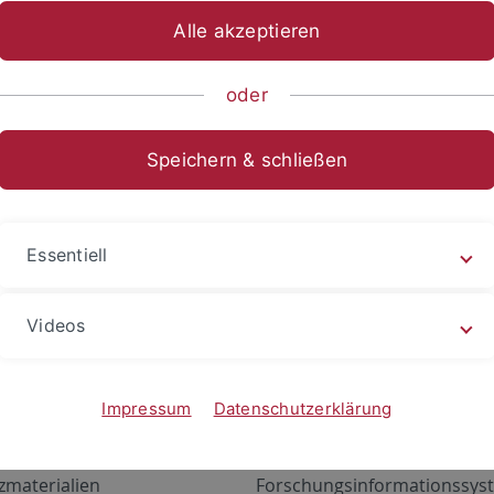
Alle akzeptieren
oder
Speichern & schließen
Essentiell
Videos
Angebote
Portale
zustand Netzwerk
ALMA
Impressum
Datenschutzerklärung
gen
Exchange Mail (OWA)
zmaterialien
Forschungsinformationssyst