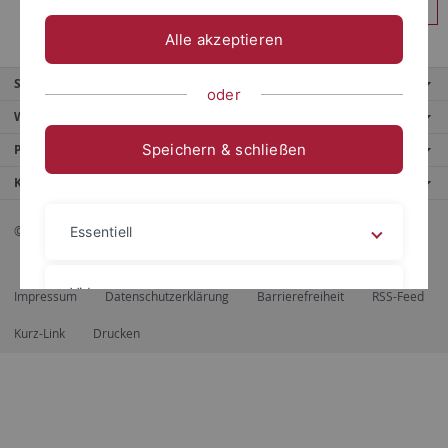
Anmelden
Alle akzeptieren
Service
oder
Weitere Angebote
Speichern & schließen
Portale
Kontaktinfo
© 2026 Eberhard Karls Universität Tübingen, Tübingen
Essentiell
Videos
Impressum
Datenschutzerklärung
Barrierefreiheit
RSS-Feed
Kurz-Link
Drucken
Impressum
Datenschutzerklärung