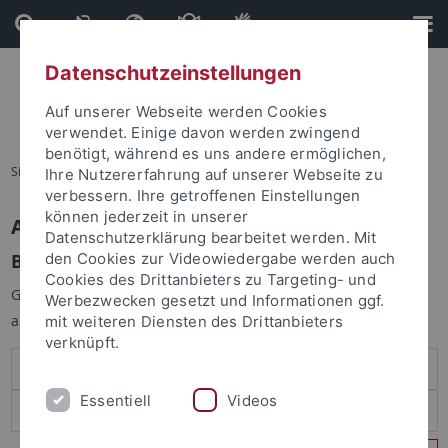
Direkt
Direkt
zum
zur
Inhalt
Fußleiste
Datenschutzeinstellungen
Auf unserer Webseite werden Cookies
verwendet. Einige davon werden zwingend
benötigt, während es uns andere ermöglichen,
Sie sind hier:
Startseite
Ihre Nutzererfahrung auf unserer Webseite zu
verbessern. Ihre getroffenen Einstellungen
können jederzeit in unserer
Anmelden
Datenschutzerklärung bearbeitet werden. Mit
Benutzeranmeldung
den Cookies zur Videowiedergabe werden auch
Cookies des Drittanbieters zu Targeting- und
Geben Sie Ihren Benutzernamen und Ihr Passwort an um sich
Werbezwecken gesetzt und Informationen ggf.
anzumelden:
mit weiteren Diensten des Drittanbieters
verknüpft.
Essentiell
Videos