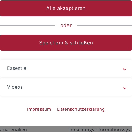
Alle akzeptieren
oder
Speichern & schließen
Essentiell
Videos
Angebote
Portale
zustand Netzwerk
ALMA
Impressum
Datenschutzerklärung
gen
Exchange Mail (OWA)
zmaterialien
Forschungsinformationssyst