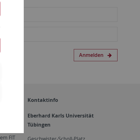
Anmelden
Kontaktinfo
Eberhard Karls Universität
Tübingen
em FIT
Geschwister-Scholl-Platz