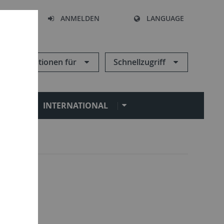
HEN
ANMELDEN
LANGUAGE
Informationen für
Schnellzugriff
N
INTERNATIONAL