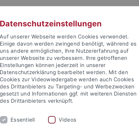
RACHE
UNI A-Z
KONTAKT
SUC
Datenschutzeinstellungen
Auf unserer Webseite werden Cookies verwendet.
Einige davon werden zwingend benötigt, während es
uns andere ermöglichen, Ihre Nutzererfahrung auf
unserer Webseite zu verbessern. Ihre getroffenen
TUDIUM
Einstellungen können jederzeit in unserer
FORSCHUNG
EINRICHTUNGE
Datenschutzerklärung bearbeitet werden. Mit den
Cookies zur Videowiedergabe werden auch Cookies
des Drittanbieters zu Targeting- und Werbezwecken
gesetzt und Informationen ggf. mit weiteren Diensten
des Drittanbieters verknüpft.
Essentiell
Videos
t an um sich anzumelden: