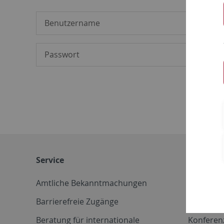
Service
Weitere 
Amtliche Bekanntmachungen
Betriebs
Barrierefreie Zugänge
CD-Vorla
Beratung für internationale
Konferen