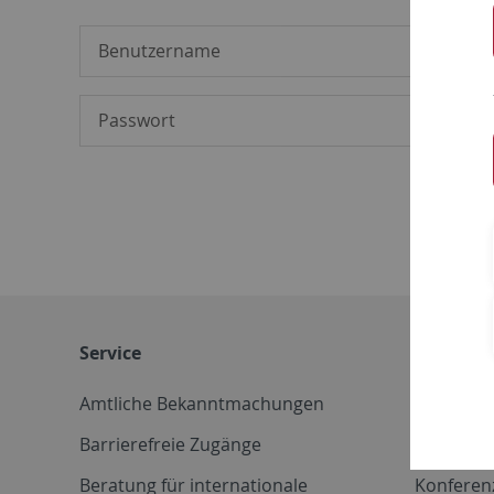
Service
Weitere 
Amtliche Bekanntmachungen
Betriebs
Barrierefreie Zugänge
CD-Vorla
Beratung für internationale
Konferen