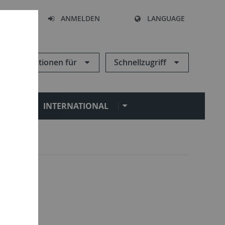
HEN
ANMELDEN
LANGUAGE
Informationen für
Schnellzugriff
N
INTERNATIONAL