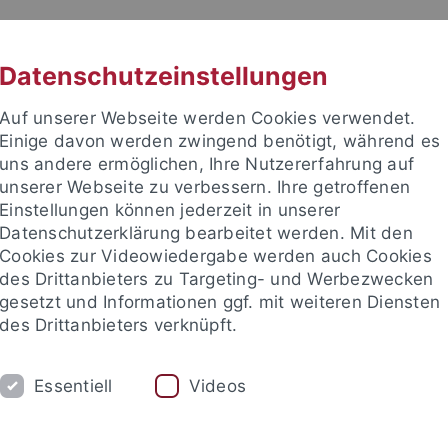
RACHE
UNI A-Z
KONTAKT
SUC
Datenschutzeinstellungen
Auf unserer Webseite werden Cookies verwendet.
Einige davon werden zwingend benötigt, während es
uns andere ermöglichen, Ihre Nutzererfahrung auf
unserer Webseite zu verbessern. Ihre getroffenen
TUDIUM
Einstellungen können jederzeit in unserer
FORSCHUNG
EINRICHTUNGE
Datenschutzerklärung bearbeitet werden. Mit den
Cookies zur Videowiedergabe werden auch Cookies
des Drittanbieters zu Targeting- und Werbezwecken
gesetzt und Informationen ggf. mit weiteren Diensten
des Drittanbieters verknüpft.
Essentiell
Videos
t an um sich anzumelden: