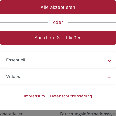
Alle akzeptieren
oder
Speichern & schließen
Essentiell
Videos
Angebote
Portale
zustand Netzwerk
ALMA
Impressum
Datenschutzerklärung
gen
Exchange Mail (OWA)
zmaterialien
Forschungsinformationssyst