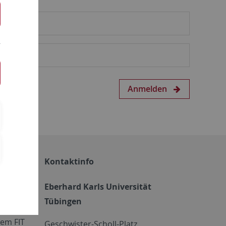
Anmelden
Kontaktinfo
Eberhard Karls Universität
Tübingen
em FIT
Geschwister-Scholl-Platz