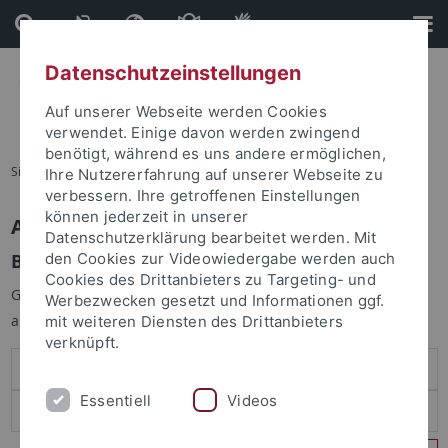
Direkt
Direkt
zum
zur
Inhalt
Fußleiste
Datenschutzeinstellungen
Auf unserer Webseite werden Cookies
verwendet. Einige davon werden zwingend
benötigt, während es uns andere ermöglichen,
Sie sind hier:
Startseite
Ihre Nutzererfahrung auf unserer Webseite zu
verbessern. Ihre getroffenen Einstellungen
können jederzeit in unserer
Anmelden
Datenschutzerklärung bearbeitet werden. Mit
Benutzeranmeldung
den Cookies zur Videowiedergabe werden auch
Cookies des Drittanbieters zu Targeting- und
Geben Sie Ihren Benutzernamen und Ihr Passwort an um sich
Werbezwecken gesetzt und Informationen ggf.
anzumelden:
mit weiteren Diensten des Drittanbieters
verknüpft.
Essentiell
Videos