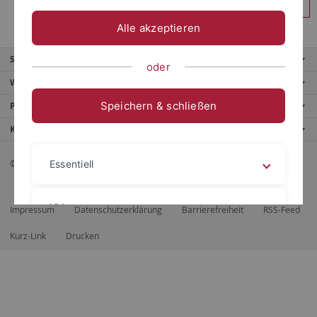
Anmelden
Alle akzeptieren
Service
oder
Weitere Angebote
Speichern & schließen
Portale
Kontaktinfo
© 2026 Eberhard Karls Universität Tübingen, Tübingen
Essentiell
Videos
Impressum
Datenschutzerklärung
Barrierefreiheit
RSS-Feed
Kurz-Link
Drucken
Impressum
Datenschutzerklärung