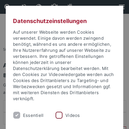
Direkt
Direkt
zum
zur
Inhalt
Fußleiste
Datenschutzeinstellungen
Auf unserer Webseite werden Cookies
verwendet. Einige davon werden zwingend
benötigt, während es uns andere ermöglichen,
Sie sind hier:
Startseite
Ihre Nutzererfahrung auf unserer Webseite zu
verbessern. Ihre getroffenen Einstellungen
können jederzeit in unserer
Anmelden
Datenschutzerklärung bearbeitet werden. Mit
Benutzeranmeldung
den Cookies zur Videowiedergabe werden auch
Cookies des Drittanbieters zu Targeting- und
Geben Sie Ihren Benutzernamen und Ihr Passwort an um sich
Werbezwecken gesetzt und Informationen ggf.
anzumelden:
mit weiteren Diensten des Drittanbieters
verknüpft.
Essentiell
Videos