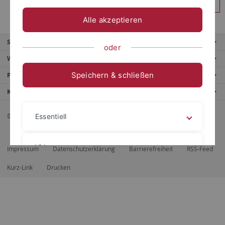
Anmelden
Alle akzeptieren
Service
oder
Weitere Angebote
Speichern & schließen
Portale
Kontaktinfo
© 2026 Eberhard Karls Universität Tübingen, Tübingen
Essentiell
Videos
Impressum
Datenschutzerklärung
Barrierefreiheit
RSS-Feed
Kurz-Link
Drucken
Impressum
Datenschutzerklärung