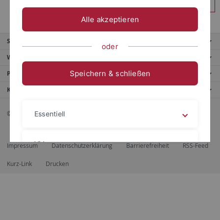
Anmelden
Alle akzeptieren
Service
oder
Weitere Angebote
Speichern & schließen
Portale
Kontaktinfo
© 2026 Eberhard Karls Universität Tübingen, Tübingen
Essentiell
Videos
Impressum
Datenschutzerklärung
Barrierefreiheit
RSS-Feed
Kurz-Link
Drucken
Impressum
Datenschutzerklärung