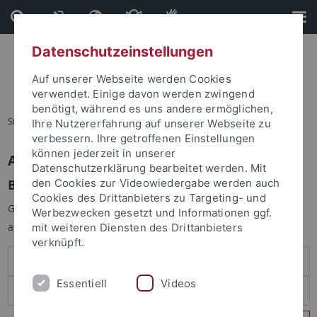
Direkt
Direkt
zum
zur
Inhalt
Fußleiste
Datenschutzeinstellungen
Auf unserer Webseite werden Cookies
verwendet. Einige davon werden zwingend
benötigt, während es uns andere ermöglichen,
Sie sind hier:
Startseite
Ihre Nutzererfahrung auf unserer Webseite zu
verbessern. Ihre getroffenen Einstellungen
können jederzeit in unserer
Anmelden
Datenschutzerklärung bearbeitet werden. Mit
Benutzeranmeldung
den Cookies zur Videowiedergabe werden auch
Cookies des Drittanbieters zu Targeting- und
Geben Sie Ihren Benutzernamen und Ihr Passwort an um sich
Werbezwecken gesetzt und Informationen ggf.
anzumelden:
mit weiteren Diensten des Drittanbieters
verknüpft.
Essentiell
Videos