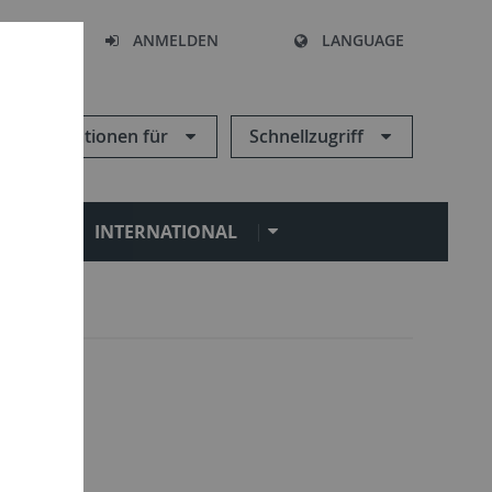
HEN
ANMELDEN
LANGUAGE
Informationen für
Schnellzugriff
N
INTERNATIONAL