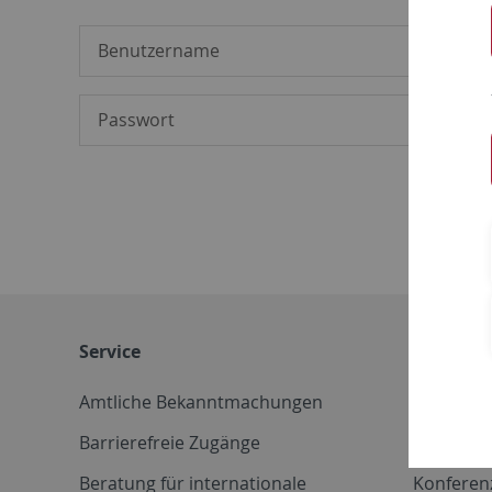
Service
Weitere 
Amtliche Bekanntmachungen
Betriebs
Barrierefreie Zugänge
CD-Vorla
Beratung für internationale
Konferen