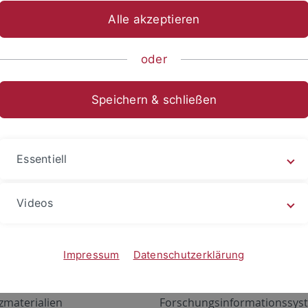
Alle akzeptieren
oder
Speichern & schließen
Essentiell
Videos
Angebote
Portale
zustand Netzwerk
ALMA
Impressum
Datenschutzerklärung
gen
Exchange Mail (OWA)
zmaterialien
Forschungsinformationssyst