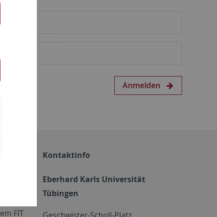
Anmelden
Kontaktinfo
Eberhard Karls Universität
Tübingen
em FIT
Geschwister-Scholl-Platz