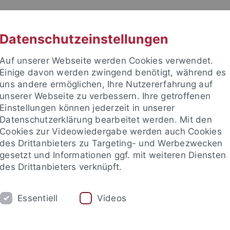
RACHE
UNI A-Z
KONTAKT
SUC
Datenschutzeinstellungen
Auf unserer Webseite werden Cookies verwendet.
Einige davon werden zwingend benötigt, während es
uns andere ermöglichen, Ihre Nutzererfahrung auf
unserer Webseite zu verbessern. Ihre getroffenen
TUDIUM
Einstellungen können jederzeit in unserer
FORSCHUNG
EINRICHTUNGE
Datenschutzerklärung bearbeitet werden. Mit den
Cookies zur Videowiedergabe werden auch Cookies
des Drittanbieters zu Targeting- und Werbezwecken
gesetzt und Informationen ggf. mit weiteren Diensten
des Drittanbieters verknüpft.
Essentiell
Videos
t an um sich anzumelden: