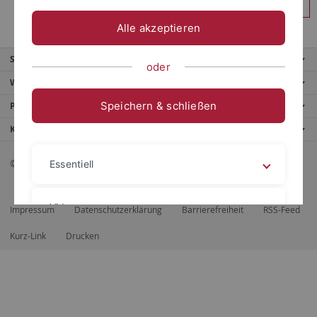
Anmelden
Alle akzeptieren
Service
oder
Weitere Angebote
Speichern & schließen
Portale
Kontaktinfo
© 2026 Eberhard Karls Universität Tübingen, Tübingen
Essentiell
Videos
Impressum
Datenschutzerklärung
Barrierefreiheit
RSS-Feed
Kurz-Link
Drucken
Impressum
Datenschutzerklärung