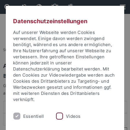
Direkt
Direkt
zum
zur
Inhalt
Fußleiste
Datenschutzeinstellungen
Auf unserer Webseite werden Cookies
verwendet. Einige davon werden zwingend
benötigt, während es uns andere ermöglichen,
Sie sind hier:
Startseite
Ihre Nutzererfahrung auf unserer Webseite zu
verbessern. Ihre getroffenen Einstellungen
können jederzeit in unserer
Anmelden
Datenschutzerklärung bearbeitet werden. Mit
Benutzeranmeldung
den Cookies zur Videowiedergabe werden auch
Cookies des Drittanbieters zu Targeting- und
Geben Sie Ihren Benutzernamen und Ihr Passwort an um sich
Werbezwecken gesetzt und Informationen ggf.
anzumelden:
mit weiteren Diensten des Drittanbieters
verknüpft.
Essentiell
Videos