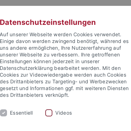
RACHE
UNI A-Z
KONTAKT
SUC
Datenschutzeinstellungen
Auf unserer Webseite werden Cookies verwendet.
Einige davon werden zwingend benötigt, während es
uns andere ermöglichen, Ihre Nutzererfahrung auf
unserer Webseite zu verbessern. Ihre getroffenen
TUDIUM
Einstellungen können jederzeit in unserer
FORSCHUNG
EINRICHTUNGE
Datenschutzerklärung bearbeitet werden. Mit den
Cookies zur Videowiedergabe werden auch Cookies
des Drittanbieters zu Targeting- und Werbezwecken
gesetzt und Informationen ggf. mit weiteren Diensten
des Drittanbieters verknüpft.
Essentiell
Videos
t an um sich anzumelden: