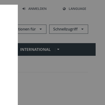
HEN
ANMELDEN
LANGUAGE
Informationen für
Schnellzugriff
N
INTERNATIONAL