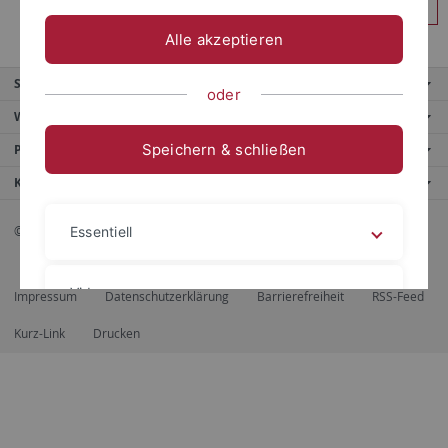
Anmelden
Alle akzeptieren
Service
oder
Weitere Angebote
Speichern & schließen
Portale
Kontaktinfo
© 2026 Eberhard Karls Universität Tübingen, Tübingen
Essentiell
Videos
Impressum
Datenschutzerklärung
Barrierefreiheit
RSS-Feed
Kurz-Link
Drucken
Impressum
Datenschutzerklärung