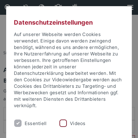
Direkt
Direkt
zum
zur
Inhalt
Fußleiste
Datenschutzeinstellungen
Auf unserer Webseite werden Cookies
verwendet. Einige davon werden zwingend
benötigt, während es uns andere ermöglichen,
Sie sind hier:
Startseite
Ihre Nutzererfahrung auf unserer Webseite zu
verbessern. Ihre getroffenen Einstellungen
können jederzeit in unserer
Anmelden
Datenschutzerklärung bearbeitet werden. Mit
Benutzeranmeldung
den Cookies zur Videowiedergabe werden auch
Cookies des Drittanbieters zu Targeting- und
Geben Sie Ihren Benutzernamen und Ihr Passwort an um sich
Werbezwecken gesetzt und Informationen ggf.
anzumelden:
mit weiteren Diensten des Drittanbieters
verknüpft.
Essentiell
Videos