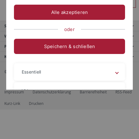
Anmelden
Alle akzeptieren
Service
oder
Weitere Angebote
Speichern & schließen
Portale
Kontaktinfo
© 2026 Eberhard Karls Universität Tübingen, Tübingen
Essentiell
Videos
Impressum
Datenschutzerklärung
Barrierefreiheit
RSS-Feed
Kurz-Link
Drucken
Impressum
Datenschutzerklärung