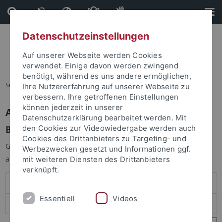
Direkt
Direkt
zum
zur
Inhalt
Fußleiste
Datenschutzeinstellungen
Auf unserer Webseite werden Cookies
verwendet. Einige davon werden zwingend
benötigt, während es uns andere ermöglichen,
Sie sind hier:
Startseite
Ihre Nutzererfahrung auf unserer Webseite zu
verbessern. Ihre getroffenen Einstellungen
können jederzeit in unserer
Anmelden
Datenschutzerklärung bearbeitet werden. Mit
Benutzeranmeldung
den Cookies zur Videowiedergabe werden auch
Cookies des Drittanbieters zu Targeting- und
Geben Sie Ihren Benutzernamen und Ihr Passwort an um sich
Werbezwecken gesetzt und Informationen ggf.
anzumelden:
mit weiteren Diensten des Drittanbieters
verknüpft.
Essentiell
Videos