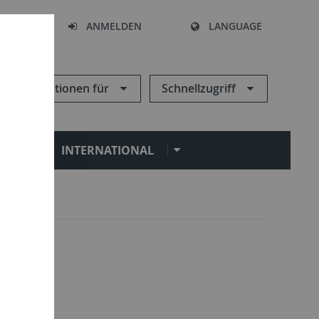
HEN
ANMELDEN
LANGUAGE
Informationen für
Schnellzugriff
N
INTERNATIONAL