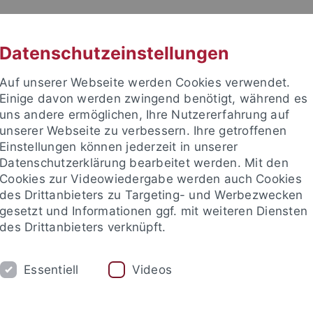
RACHE
UNI A-Z
KONTAKT
SUC
Datenschutzeinstellungen
Auf unserer Webseite werden Cookies verwendet.
Einige davon werden zwingend benötigt, während es
uns andere ermöglichen, Ihre Nutzererfahrung auf
unserer Webseite zu verbessern. Ihre getroffenen
TUDIUM
Einstellungen können jederzeit in unserer
FORSCHUNG
EINRICHTUNGE
Datenschutzerklärung bearbeitet werden. Mit den
Cookies zur Videowiedergabe werden auch Cookies
des Drittanbieters zu Targeting- und Werbezwecken
gesetzt und Informationen ggf. mit weiteren Diensten
des Drittanbieters verknüpft.
Essentiell
Videos
t an um sich anzumelden: