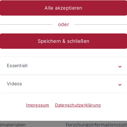
Alle akzeptieren
oder
Speichern & schließen
Essentiell
Videos
Angebote
Portale
zustand Netzwerk
ALMA
Impressum
Datenschutzerklärung
gen
Exchange Mail (OWA)
zmaterialien
Forschungsinformationssyst