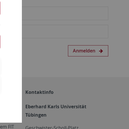
Anmelden
Kontaktinfo
Eberhard Karls Universität
Tübingen
em FIT
Geschwister-Scholl-Platz