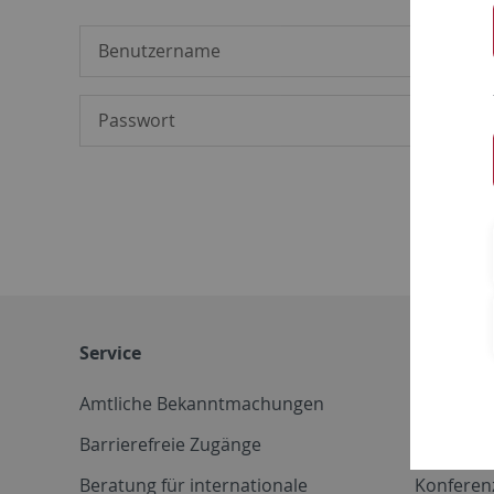
Service
Weitere 
Amtliche Bekanntmachungen
Betriebs
Barrierefreie Zugänge
CD-Vorla
Beratung für internationale
Konferen