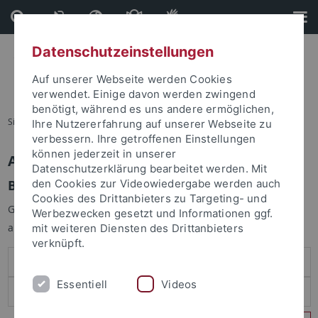
Direkt
Direkt
zum
zur
Inhalt
Fußleiste
Datenschutzeinstellungen
Auf unserer Webseite werden Cookies
verwendet. Einige davon werden zwingend
benötigt, während es uns andere ermöglichen,
Sie sind hier:
Startseite
Ihre Nutzererfahrung auf unserer Webseite zu
verbessern. Ihre getroffenen Einstellungen
können jederzeit in unserer
Anmelden
Datenschutzerklärung bearbeitet werden. Mit
Benutzeranmeldung
den Cookies zur Videowiedergabe werden auch
Cookies des Drittanbieters zu Targeting- und
Geben Sie Ihren Benutzernamen und Ihr Passwort an um sich
Werbezwecken gesetzt und Informationen ggf.
anzumelden:
mit weiteren Diensten des Drittanbieters
verknüpft.
Essentiell
Videos