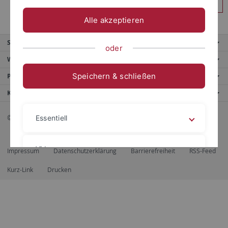
Anmelden
Alle akzeptieren
Service
oder
Weitere Angebote
Speichern & schließen
Portale
Kontaktinfo
© 2026 Eberhard Karls Universität Tübingen, Tübingen
Essentiell
Videos
Impressum
Datenschutzerklärung
Barrierefreiheit
RSS-Feed
Kurz-Link
Drucken
Impressum
Datenschutzerklärung