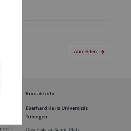
Anmelden
Kontaktinfo
Eberhard Karls Universität
Tübingen
em FIT
Geschwister-Scholl-Platz