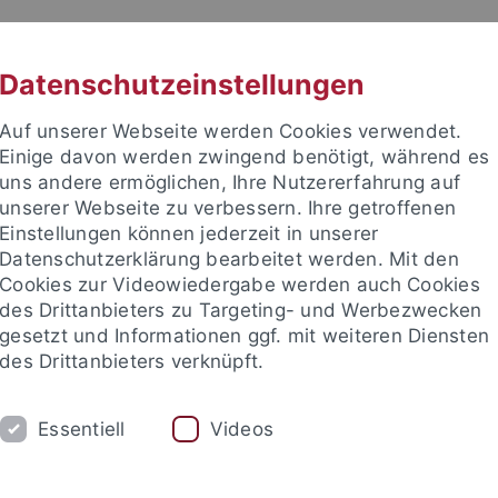
RACHE
UNI A-Z
KONTAKT
SUC
Datenschutzeinstellungen
Auf unserer Webseite werden Cookies verwendet.
Einige davon werden zwingend benötigt, während es
uns andere ermöglichen, Ihre Nutzererfahrung auf
unserer Webseite zu verbessern. Ihre getroffenen
TUDIUM
Einstellungen können jederzeit in unserer
FORSCHUNG
EINRICHTUNGE
Datenschutzerklärung bearbeitet werden. Mit den
Cookies zur Videowiedergabe werden auch Cookies
des Drittanbieters zu Targeting- und Werbezwecken
gesetzt und Informationen ggf. mit weiteren Diensten
des Drittanbieters verknüpft.
Essentiell
Videos
t an um sich anzumelden: