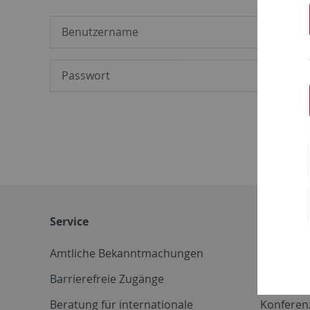
Service
Weitere 
Amtliche Bekanntmachungen
Betriebs
Barrierefreie Zugänge
CD-Vorla
Beratung für internationale
Konferen