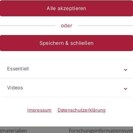
Alle akzeptieren
oder
Speichern & schließen
Essentiell
Videos
Angebote
Portale
zustand Netzwerk
ALMA
Impressum
Datenschutzerklärung
gen
Exchange Mail (OWA)
zmaterialien
Forschungsinformationssyst