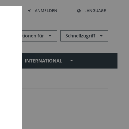
HEN
ANMELDEN
LANGUAGE
Informationen für
Schnellzugriff
N
INTERNATIONAL