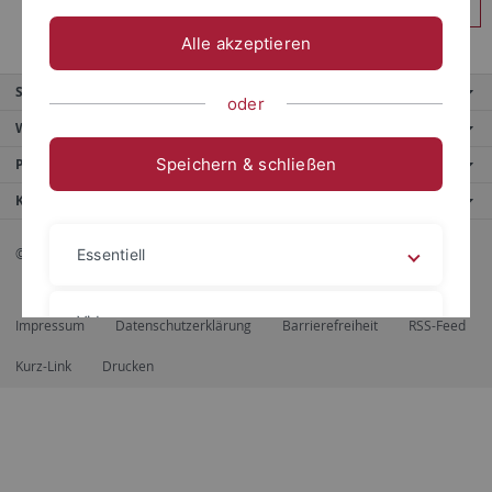
Anmelden
Alle akzeptieren
Service
oder
Weitere Angebote
Speichern & schließen
Portale
Kontaktinfo
© 2026 Eberhard Karls Universität Tübingen, Tübingen
Essentiell
Videos
Impressum
Datenschutzerklärung
Barrierefreiheit
RSS-Feed
Kurz-Link
Drucken
Impressum
Datenschutzerklärung