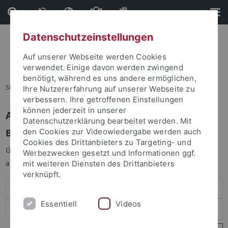
Direkt
Direkt
zum
zur
Inhalt
Fußleiste
Datenschutzeinstellungen
Auf unserer Webseite werden Cookies
verwendet. Einige davon werden zwingend
benötigt, während es uns andere ermöglichen,
Sie sind hier:
Startseite
Ihre Nutzererfahrung auf unserer Webseite zu
verbessern. Ihre getroffenen Einstellungen
können jederzeit in unserer
Anmelden
Datenschutzerklärung bearbeitet werden. Mit
Benutzeranmeldung
den Cookies zur Videowiedergabe werden auch
Cookies des Drittanbieters zu Targeting- und
Geben Sie Ihren Benutzernamen und Ihr Passwort an um sich
Werbezwecken gesetzt und Informationen ggf.
anzumelden:
mit weiteren Diensten des Drittanbieters
verknüpft.
Essentiell
Videos