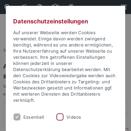
Direkt
Direkt
zum
zur
Inhalt
Fußleiste
Datenschutzeinstellungen
Auf unserer Webseite werden Cookies
verwendet. Einige davon werden zwingend
benötigt, während es uns andere ermöglichen,
Sie sind hier:
Startseite
Ihre Nutzererfahrung auf unserer Webseite zu
verbessern. Ihre getroffenen Einstellungen
können jederzeit in unserer
Anmelden
Datenschutzerklärung bearbeitet werden. Mit
Benutzeranmeldung
den Cookies zur Videowiedergabe werden auch
Cookies des Drittanbieters zu Targeting- und
Geben Sie Ihren Benutzernamen und Ihr Passwort an um sich
Werbezwecken gesetzt und Informationen ggf.
anzumelden:
mit weiteren Diensten des Drittanbieters
verknüpft.
Essentiell
Videos