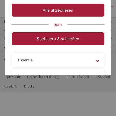
Anmelden
Alle akzeptieren
Service
oder
Weitere Angebote
Speichern & schließen
Portale
Kontaktinfo
© 2026 Eberhard Karls Universität Tübingen, Tübingen
Essentiell
Videos
Impressum
Datenschutzerklärung
Barrierefreiheit
RSS-Feed
Kurz-Link
Drucken
Impressum
Datenschutzerklärung