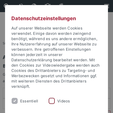
Direkt
Direkt
zum
zur
Inhalt
Fußleiste
Datenschutzeinstellungen
Auf unserer Webseite werden Cookies
verwendet. Einige davon werden zwingend
benötigt, während es uns andere ermöglichen,
Sie sind hier:
Startseite
Ihre Nutzererfahrung auf unserer Webseite zu
verbessern. Ihre getroffenen Einstellungen
können jederzeit in unserer
Anmelden
Datenschutzerklärung bearbeitet werden. Mit
Benutzeranmeldung
den Cookies zur Videowiedergabe werden auch
Cookies des Drittanbieters zu Targeting- und
Geben Sie Ihren Benutzernamen und Ihr Passwort an um sich
Werbezwecken gesetzt und Informationen ggf.
anzumelden:
mit weiteren Diensten des Drittanbieters
verknüpft.
Essentiell
Videos