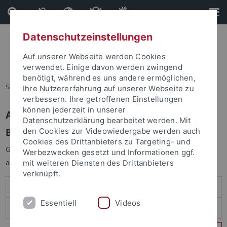
Direkt
Direkt
zum
zur
Inhalt
Fußleiste
Datenschutzeinstellungen
Auf unserer Webseite werden Cookies
verwendet. Einige davon werden zwingend
benötigt, während es uns andere ermöglichen,
Sie sind hier:
Startseite
Ihre Nutzererfahrung auf unserer Webseite zu
verbessern. Ihre getroffenen Einstellungen
können jederzeit in unserer
Anmelden
Datenschutzerklärung bearbeitet werden. Mit
Benutzeranmeldung
den Cookies zur Videowiedergabe werden auch
Cookies des Drittanbieters zu Targeting- und
Geben Sie Ihren Benutzernamen und Ihr Passwort an um sich
Werbezwecken gesetzt und Informationen ggf.
anzumelden:
mit weiteren Diensten des Drittanbieters
verknüpft.
Essentiell
Videos