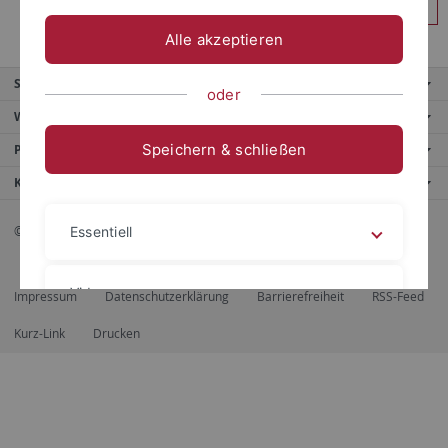
Anmelden
Alle akzeptieren
Service
oder
Weitere Angebote
Speichern & schließen
Portale
Kontaktinfo
© 2026 Eberhard Karls Universität Tübingen, Tübingen
Essentiell
Videos
Impressum
Datenschutzerklärung
Barrierefreiheit
RSS-Feed
Kurz-Link
Drucken
Impressum
Datenschutzerklärung