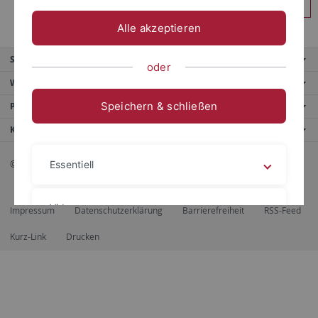
Anmelden
Alle akzeptieren
Service
oder
Weitere Angebote
Speichern & schließen
Portale
Kontaktinfo
© 2026 Eberhard Karls Universität Tübingen, Tübingen
Essentiell
Videos
Impressum
Datenschutzerklärung
Barrierefreiheit
RSS-Feed
Kurz-Link
Drucken
Impressum
Datenschutzerklärung