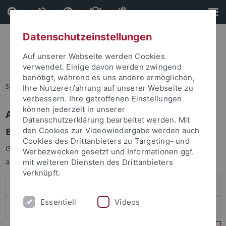
Direkt
Direkt
zum
zur
Inhalt
Fußleiste
Datenschutzeinstellungen
Auf unserer Webseite werden Cookies
verwendet. Einige davon werden zwingend
benötigt, während es uns andere ermöglichen,
Sie sind hier:
Startseite
Ihre Nutzererfahrung auf unserer Webseite zu
verbessern. Ihre getroffenen Einstellungen
können jederzeit in unserer
Anmelden
Datenschutzerklärung bearbeitet werden. Mit
Benutzeranmeldung
den Cookies zur Videowiedergabe werden auch
Cookies des Drittanbieters zu Targeting- und
Geben Sie Ihren Benutzernamen und Ihr Passwort an um sich
Werbezwecken gesetzt und Informationen ggf.
anzumelden:
mit weiteren Diensten des Drittanbieters
verknüpft.
Essentiell
Videos