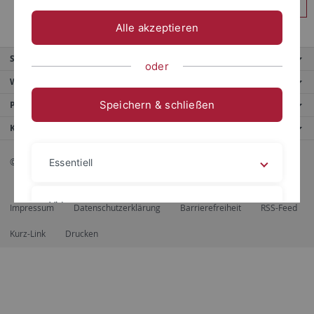
Anmelden
Alle akzeptieren
Service
oder
Weitere Angebote
Speichern & schließen
Portale
Kontaktinfo
© 2026 Eberhard Karls Universität Tübingen, Tübingen
Essentiell
Videos
Impressum
Datenschutzerklärung
Barrierefreiheit
RSS-Feed
Kurz-Link
Drucken
Impressum
Datenschutzerklärung