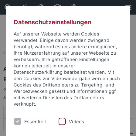
Direkt
Direkt
zum
zur
Inhalt
Fußleiste
Datenschutzeinstellungen
Auf unserer Webseite werden Cookies
verwendet. Einige davon werden zwingend
benötigt, während es uns andere ermöglichen,
Sie sind hier:
Startseite
Ihre Nutzererfahrung auf unserer Webseite zu
verbessern. Ihre getroffenen Einstellungen
können jederzeit in unserer
Anmelden
Datenschutzerklärung bearbeitet werden. Mit
Benutzeranmeldung
den Cookies zur Videowiedergabe werden auch
Cookies des Drittanbieters zu Targeting- und
Geben Sie Ihren Benutzernamen und Ihr Passwort an um sich
Werbezwecken gesetzt und Informationen ggf.
anzumelden:
mit weiteren Diensten des Drittanbieters
verknüpft.
Essentiell
Videos