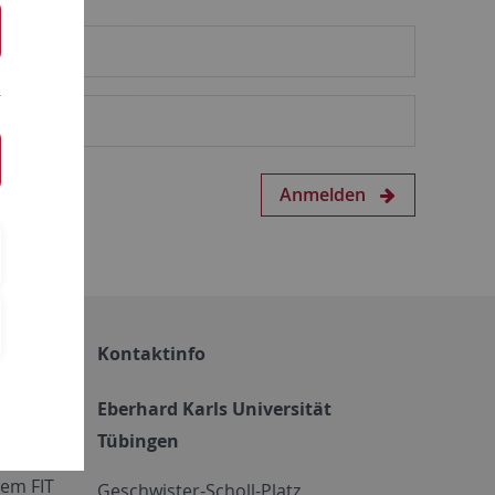
Anmelden
Kontaktinfo
Eberhard Karls Universität
Tübingen
em FIT
Geschwister-Scholl-Platz