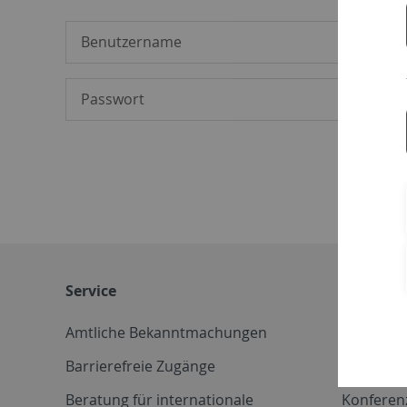
Service
Weitere 
Amtliche Bekanntmachungen
Betriebs
Barrierefreie Zugänge
CD-Vorla
Beratung für internationale
Konferen