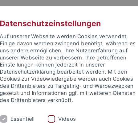
RACHE
UNI A-Z
KONTAKT
SUC
Datenschutzeinstellungen
Auf unserer Webseite werden Cookies verwendet.
Einige davon werden zwingend benötigt, während es
uns andere ermöglichen, Ihre Nutzererfahrung auf
unserer Webseite zu verbessern. Ihre getroffenen
TUDIUM
Einstellungen können jederzeit in unserer
FORSCHUNG
EINRICHTUNGE
Datenschutzerklärung bearbeitet werden. Mit den
Cookies zur Videowiedergabe werden auch Cookies
des Drittanbieters zu Targeting- und Werbezwecken
gesetzt und Informationen ggf. mit weiteren Diensten
des Drittanbieters verknüpft.
Essentiell
Videos
t an um sich anzumelden: