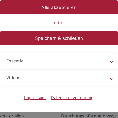
Alle akzeptieren
oder
Speichern & schließen
Essentiell
Videos
Angebote
Portale
zustand Netzwerk
ALMA
Impressum
Datenschutzerklärung
gen
Exchange Mail (OWA)
zmaterialien
Forschungsinformationssyst