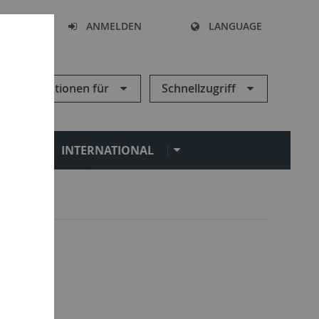
HEN
ANMELDEN
LANGUAGE
Informationen für
Schnellzugriff
N
INTERNATIONAL