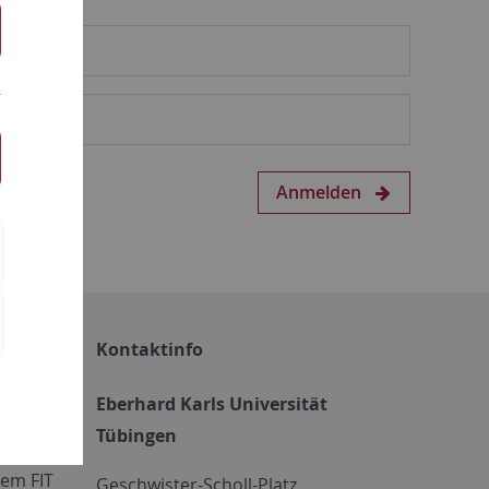
Anmelden
Kontaktinfo
Eberhard Karls Universität
Tübingen
em FIT
Geschwister-Scholl-Platz