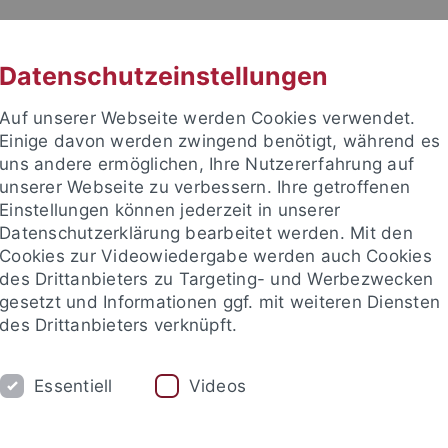
RACHE
UNI A-Z
KONTAKT
SUC
Datenschutzeinstellungen
Auf unserer Webseite werden Cookies verwendet.
Einige davon werden zwingend benötigt, während es
uns andere ermöglichen, Ihre Nutzererfahrung auf
unserer Webseite zu verbessern. Ihre getroffenen
TUDIUM
Einstellungen können jederzeit in unserer
FORSCHUNG
EINRICHTUNGE
Datenschutzerklärung bearbeitet werden. Mit den
Cookies zur Videowiedergabe werden auch Cookies
des Drittanbieters zu Targeting- und Werbezwecken
gesetzt und Informationen ggf. mit weiteren Diensten
des Drittanbieters verknüpft.
Essentiell
Videos
t an um sich anzumelden: