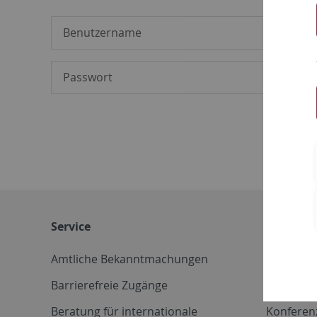
Service
Weitere 
Amtliche Bekanntmachungen
Betriebs
Barrierefreie Zugänge
CD-Vorla
Beratung für internationale
Konferen