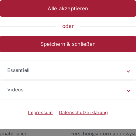
Alle akzeptieren
oder
Speichern & schließen
Essentiell
Videos
Angebote
Portale
zustand Netzwerk
ALMA
Impressum
Datenschutzerklärung
gen
Exchange Mail (OWA)
zmaterialien
Forschungsinformationssyst