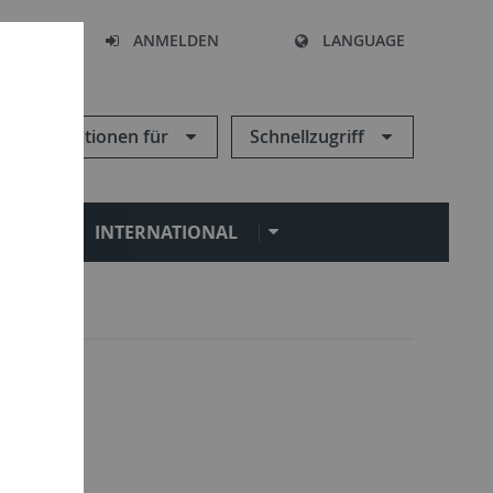
HEN
ANMELDEN
LANGUAGE
Informationen für
Schnellzugriff
N
INTERNATIONAL